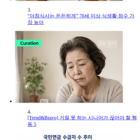
3.
“아침식사는 든든하게” 70세 이상 식생활 점수 가
장 높아
4.
[Trend&Bravo] 거절 못 하는 시니어가 끊어야 할 행
동 5