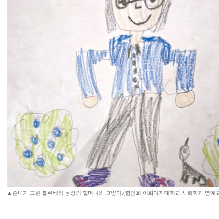
▲손녀가 그린 블루베리 농장의 할머니와 고양이.(함인희 이화여자대학교 사회학과 명예