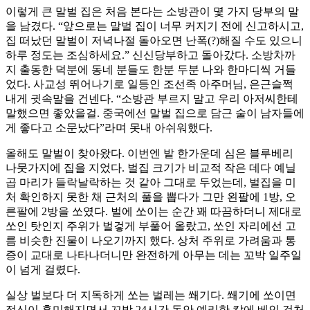
이렇게 큰 말벌 집은 처음 본다는 소방관이 몇 가지 당부의 말
을 남겼다. “앞으로는 말벌 집이 너무 커지기 전에 신고하시고,
집 떠났던 말벌이 저녁나절 돌아오면 난폭(?)해질 수도 있으니
하루 정도는 조심하세요.” 신신당부하고 돌아갔다. 소방차까
지 출동한 덕분에 동네 분들도 한분 두분 나와 한마디씩 거들
었다. 사교성 뛰어나기로 일등인 조선족 아주머님, 은근슬쩍
내게 귓속말을 건넨다. “소방관 부르지 말고 우리 아저씨한테
말했으면 좋았을걸. 중국에선 말벌 집으로 담근 술이 남자들에
게 좋다고 소문났다”라며 못내 아쉬워했다.
올해도 말벌이 찾아왔다. 이번엔 밭 한가운데 심은 블루베리
나뭇가지에 집을 지었다. 벌집 크기가 비교적 작은 데다 예닐
곱 마리가 들락날락하는 것 같아 그대로 두었는데, 벌집을 미
처 확인하지 못한 채 근처의 풀을 뽑다가 그만 왼팔에 1방, 오
른팔에 2방을 쏘였다. 벌에 쏘이는 순간 꽤 따끔하더니 제대로
쏘인 탓인지 주위가 벌겋게 부풀어 올랐고, 쏘인 자리에선 고
름 비슷한 진물이 나오기까지 했다. 상처 주위로 가려움과 통
증이 교대로 나타나더니만 완전하게 아무는 데는 꼬박 일주일
이 넘게 걸렸다.
실상 벌보다 더 지독하게 쏘는 벌레는 쐐기다. 쐐기에 쏘이면
정신이 혼미해지면서 꼬박 24시간 동안 예리한 칼에 베인 것처