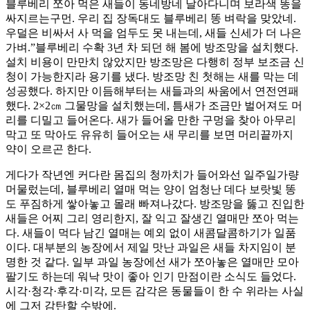
블루베리 쪼아 먹은 새들이 동네방네 날아다니며 보라색 똥을
싸지르는구먼. 우리 집 장독대도 블루베리 똥 벼락을 맞았네.
우덜은 비싸서 사 먹을 엄두도 못 내는데, 새들 신세가 더 나은
가벼.”블루베리 수확 3년 차 되던 해 봄에 방조망을 설치했다.
설치 비용이 만만치 않았지만 방조망은 다행히 정부 보조금 신
청이 가능한지라 용기를 냈다. 방조망 친 첫해는 새를 막는 데
성공했다. 하지만 이듬해부터는 새들과의 싸움에서 연전연패
했다. 2×2㎝ 그물망을 설치했는데, 틈새가 조금만 벌어져도 머
리를 디밀고 들어온다. 새가 들어올 만한 구멍을 찾아 아무리
막고 또 막아도 유유히 들어오는 새 무리를 보면 머리끝까지
약이 오르곤 한다.
게다가 작년엔 커다란 몸집의 청까치가 들어와선 일주일가량
머물렀는데, 블루베리 열매 먹는 양이 엄청난 데다 보랏빛 똥
도 푸짐하게 쌓아놓고 몰래 빠져나갔다. 방조망을 뚫고 진입한
새들은 어찌 그리 영리한지, 잘 익고 잘생긴 열매만 쪼아 먹는
다. 새들이 먹다 남긴 열매는 예외 없이 새콤달콤하기가 일품
이다. 대부분의 농장에서 제일 맛난 과일은 새들 차지임이 분
명한 것 같다. 일부 과일 농장에선 새가 쪼아놓은 열매만 모아
팔기도 하는데 워낙 맛이 좋아 인기 만점이란 소식도 들었다.
시각·청각·후각·미각, 모든 감각은 동물들이 한 수 위라는 사실
에 그저 감탄할 수밖에.