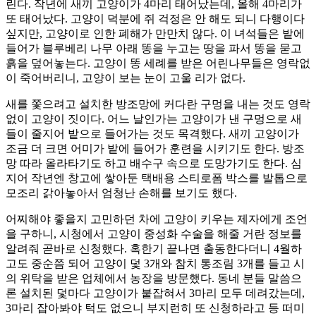
린다. 작년에 새끼 고양이가 4마리 태어났는데, 올해 4마리가
또 태어났다. 고양이 덕분에 쥐 걱정은 안 해도 되니 다행이다
싶지만, 고양이로 인한 폐해가 만만치 않다. 이 녀석들은 밭에
들어가 블루베리 나무 아래 똥을 누고는 땅을 파서 똥을 묻고
흙을 덮어놓는다. 고양이 똥 세례를 받은 어린나무들은 영락없
이 죽어버리니, 고양이 보는 눈이 고울 리가 없다.
새를 쫓으려고 설치한 방조망에 커다란 구멍을 내는 것도 영락
없이 고양이 짓이다. 어느 날인가는 고양이가 낸 구멍으로 새
들이 줄지어 밭으로 들어가는 것도 목격했다. 새끼 고양이가
조금 더 크면 어미가 밭에 들어가 훈련을 시키기도 한다. 방조
망 따라 올라타기도 하고 배수구 속으로 도망가기도 한다. 심
지어 작년엔 창고에 쌓아둔 택배용 스티로폼 박스를 발톱으로
모조리 갉아놓아서 엄청난 손해를 보기도 했다.
어찌해야 좋을지 고민하던 차에 고양이 키우는 제자에게 조언
을 구하니, 시청에서 고양이 중성화 수술을 해줄 거란 정보를
알려줘 곧바로 신청했다. 혹한기 끝나면 출동한다더니 4월하
고도 중순쯤 되어 고양이 덫 3개와 참치 통조림 3개를 들고 시
의 위탁을 받은 업체에서 농장을 방문했다. 동네 분들 말씀으
론 설치된 덫마다 고양이가 붙잡혀서 3마리 모두 데려갔는데,
3마리 잡아봐야 턱도 없으니 부지런히 또 신청하라고 등 떠미