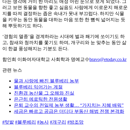
다는 생각에 거미 한 마리도 애정 어린 눈으로 보게 되었다. 그
러고 보면 동물을 향한 좋고 싫음도 사람에게 이로운지 해로운
지를 따져 결정하는 좁은 속내가 못내 부끄럽다. 하지만 식물
을 키우는 동안 동물을 대하는 마음 또한 한 뼘씩 넓어지는 듯
해 뿌듯하기도 하다.
‘경험의 멸종’을 경계하라는 시대에 벌과 쐐기에 쏘이기도 하
고, 참새와 청까치를 쫓기도 하며, 개구리와 눈 맞추는 동안 삶
이 한결 풍성해지는 기분도 든다.
함인희 이화여자대학교 사회학과 명예교수
bravo@etoday.co.kr
관련 뉴스
물과 사랑에 빠진 블루베리 농부
블루베리 익어가는 계절
친환경 농산물 그 오해와 진실
은근히 에로틱한 전원생활
은퇴 교수의 전일제 농부 생활… “가지치는 지혜 배워”
세금은 빠르고 공급은 더디다 부동산 해법 전쟁 본격화
#텃밭
#블루베리
#농사
#개구리
#방조망