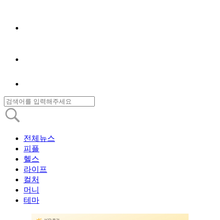
전체뉴스
피플
헬스
라이프
컬처
머니
테마