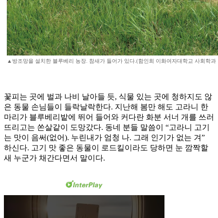
▲방조망을 설치한 블루베리 농장. 참새가 들어가 있다.(함인희 이화여자대학교 사회학과
꽃피는 곳에 벌과 나비 날아들 듯, 식물 있는 곳에 청하지도 않
은 동물 손님들이 들락날락한다. 지난해 봄만 해도 고라니 한
마리가 블루베리밭에 뛰어 들어와 커다란 화분 서너 개를 쓰러
뜨리고는 쏜살같이 도망갔다. 동네 분들 말씀이 “고라니 고기
는 맛이 음써(없어). 누린내가 엄청 나. 그래 인기가 없는 겨”
하신다. 고기 맛 좋은 동물이 로드킬이라도 당하면 눈 깜짝할
새 누군가 채간다면서 말이다.