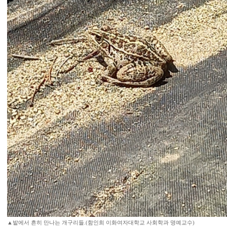
▲밭에서 흔히 만나는 개구리들.(함인희 이화여자대학교 사회학과 명예교수)