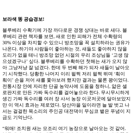
보라색 똥 공습경보!
블루베리 수확기에 가장 까다로운 경쟁 상대는 바로 새다. 블
루베리 관련 책자를 보면, 새로 인한 피해가 전체 수확량의
30% 이상을 차지할 수 있으니 방조망을 꼭 설치하라는 권유가
나온다. 하기야 사람들이 좋아하는 것, 새들도 좋아하지 않을
도리가 없을 테니 방조망 없던 시절의 우리 조상님들 ‘고생 많
으셨겠구나’ 싶다. 블루베리를 수확하던 첫해는 새가 오지 않
아 그냥저냥 잘 넘겼다. 한데 두 번째 해가 되자 새들이 날아오
기 시작했다. 당황한 나머지 이리 펄쩍 저리 펄쩍 뛰며 ‘훠이
훠이’ 손을 저어 새를 쫓아보려 했지만 결과는 물론 꽝이었다.
전통시장 안에 자리한 단골 농약사에 도움을 청하니, 얇은 셀
로판지로 만든 가짜 독수리를 걸어놓으라 한다. 무시무시하게
생긴 가짜 독수리를 여러 장 사서 농장 이곳저곳에 달아보았지
만 이 역시 효과는 제로였다. 당산마을 일이라면 늘 발 벗고 나
서는 걸걸한 목소리의 주인공 대전댁이 무심코 뱉은 푸념이 지
금도 기억난다.
“워매! 조치원 새는 모조리 여기 농장으로 날아오는 것 같어.