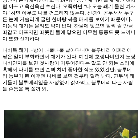
럼 아프고 욱신욱신 쑤신다. 오죽하면 “나 오늘 쐐기 물린 여자
야” 하면 아무도 나를 건드리지 않는다. 신경이 곤두서서 누구
든 눈에 거슬리게 굴면 한바탕 싸울 태세를 보이기 때문이다.
이놈의 쐐기는 물려도 약이 없다. 찬물에 닿으면 펄쩍 뛸 만큼
따갑고 아프지만 따뜻한 물에 닿으면 아무런 통증도 못 느끼니
이 또한 신기하다.
나비목 쐐기나방이 나풀나풀 날아다니며 블루베리 이파리에
낳은 알이 부화하면서 쐐기가 된다. 예전에 호랑나비인지 노랑
나비인지를 보면 첫사랑이 이루어진다는 말도 안 되는 소리에
혹해서 나비를 보면 손뼉 치며 좋아한 적도 있었건만, 블루베
리 농부가 된 이후엔 나비를 보면 겁부터 덜컥 난다. 연두색 쐐
기들이 블루메리잎을 사정없이 갉아먹고 블루베리 따는 사람
들 손등을 톡 쏠까 봐.