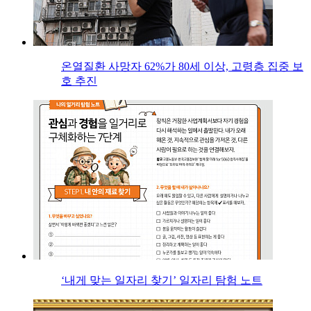
온열질환 사망자 62%가 80세 이상, 고령층 집중 보
호 추진
‘내게 맞는 일자리 찾기’ 일자리 탐험 노트