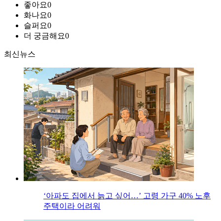
좋아요
0
화나요
0
슬퍼요
0
더 궁금해요
0
최신뉴스
‘아파도 집에서 늙고 싶어…’ 고령 가구 40% 노후
주택이라 어려워