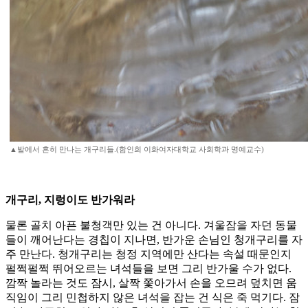
▲밭에서 흔히 만나는 개구리들.(함인희 이화여자대학교 사회학과 명예교수)
개구리, 지렁이도 반가워라
물론 골치 아픈 불청객만 있는 건 아니다. 겨울잠을 자던 동물
들이 깨어난다는 경칩이 지나면, 반가운 손님인 청개구리를 자
주 만난다. 청개구리는 청정 지역에만 산다는 속설 때문인지
펄쩍펄쩍 뛰어오르는 녀석들을 보면 그리 반가울 수가 없다.
깜짝 놀라는 것도 잠시, 살짝 쫓아가서 손을 오므려 덮치면 움
직임이 그리 민첩하지 않은 녀석을 잡는 건 식은 죽 먹기다. 잠