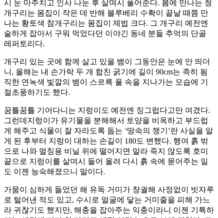
시 눈 마주치고 인사 나눈 후 살며시 풀어준다. 봄에 만나는 청
개구리는 몸집이 작은 데 반해 블루베리 수확이 끝날 때쯤 만
나는 황토색 참개구리는 몸집이 제법 크다. 그 개구리 예전엔
숱하게 잡아서 구워 먹었다던 이야긴 동네 분들 추억의 단골
레퍼토리다.
개구리 있는 곳에 함께 살고 있을 뱀이 그동안은 눈에 안 띄더
니, 올해는 내 손가락 두 개 합친 굵기에 길이 90cm는 족히 됨
직한 연녹색 빛깔의 뱀이 스르륵 풀 속을 지나가는 모습에 기
절초풍하기도 했다.
꿈틀꿈틀 기어다니는 지렁이도 예전엔 징그럽다고만 여겼다.
그런데지렁이가 유기물을 분해해서 토양을 비옥하고 부드럽
게 해주고 식물이 잘 자라도록 돕는 ‘땅속의 쟁기’란 사실을 알
게 된 후부터 지렁이 대하는 손길이 180도 변했다. 행여 흙 밖
으로 나와 멀칭용 비닐 위에 떨어지면 말라 죽지 않도록 호미
끝으로 지렁이를 살며시 들어 올려 다시 흙 속에 묻어주는 일
도 이젠 능숙해졌으니 말이다.
가뭄이 심하게 들었던 해 유독 거미가 창궐해 사정없이 빗자루
로 털어낸 적도 있고, 수시로 얼굴에 닿는 거미줄을 피해 가느
라 귀찮기도 했지만, 해충을 잡아주는 익충이라니 이젠 기특하