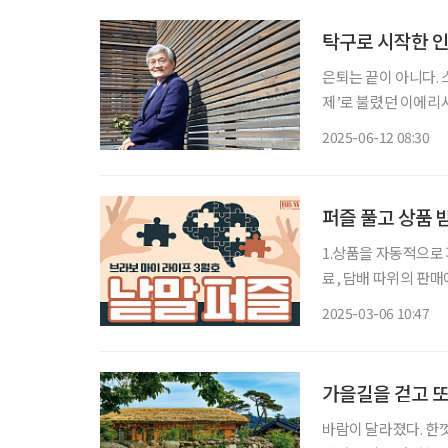
탁구로 시작한 인
은퇴는 끝이 아니다. 
제’로 불렸던 이에리
다. 달라진 건 단 하
2025-06-12 08:30
를 들고 시니어들의 손
퍼즐 풀고 상품 
1.상품을 자동적으로 
료, 담배 따위의 판매
어 꿈틀거리기 시작한다
2025-03-06 10:47
런 꾸밈이 없이 그대
가을길을 걷고 또
바람이 달라졌다. 한