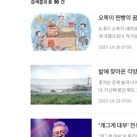
검색결과 총
90
건
오뚝이 찐빵의 
눈꽃이 소복이 내려앉
게 아름다웠다. 차가
니 눈밭에는 청춘의 
2025-10-26 07:00
밭에 찾아온 각
꽃피는 곳에 벌과 나
다. 지난해 봄만 해도
뜨리고는 쏜살같이 도망
2025-10-22 07:00
청 나. 그래 인기가 
‘개그계 대부’ 
‘개그계 대부’로 불리