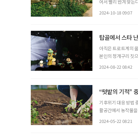
어서 빨리 반겨 맞는
걸음을 늦추게 한다. 작은 행복이 폴폴, 금당실마을 산책 경북 예천 읍내에서 자동차로 15분
2024-10-18 09:07
쯤 달리면 나타나는 금
탑골에서 스타 난
아직은 트로트계의 올챙
본인의 청개구리 짓으
언만큼은 꼭 지키기 
2024-08-22 08:42
“텃밭의 기적” 
기후위기 대응 방법 
활공간에서 농작물을 
꾸기, 주말농장 운영 
2024-05-22 08:21