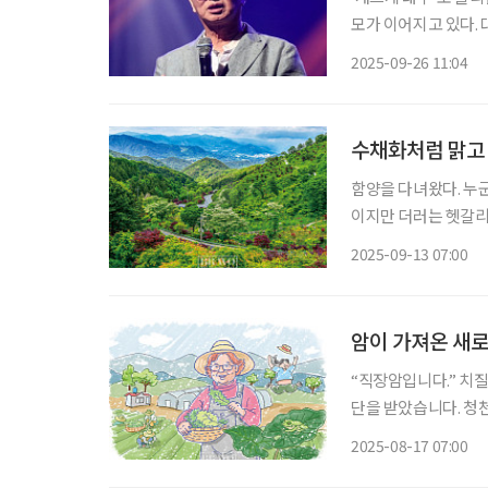
모가 이어지고 있다.
병원에 입원해 치료를 
2025-09-26 11:04
폐렴과 코로나19 후
수채화처럼 맑고 
함양을 다녀왔다. 누
이지만 더러는 헷갈리기
해 세상 속의 자연임을 알린 곳, 경남 함양이
2025-09-13 07:00
이 길을 떠나고 싶을 
암이 가져온 새로
“직장암입니다.” 치
단을 받았습니다. 청
니다.” 그야말로 쥐가 고양이를 배려하는 듯한 내 모습에 쓸쓸한 웃음이 나옵니다. 암… 세상
2025-08-17 07:00
사람들이 바라보는 암환