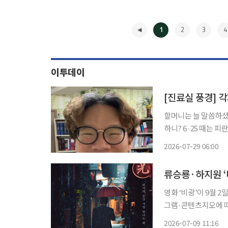
1
2
3
4
이투데이
[진료실 풍경] 
할머니는 늘 말씀하셨
하니? 6·25 때는 
단다.” 그럴 때마다 나는 귀를 닫은 채 “예, 예” 하고 건성으로 대답하곤 했다. 민주화를 갈망하
2026-07-29 06:00
며 거리로 나설 수밖
◀
류승룡·하지원 ‘비
영화 ‘비광’이 9월 2일 
그램·콘텐츠지오에 따르
시아, 김해숙, 김선영, 김영민 등이 출연한다
2026-07-09 11:16