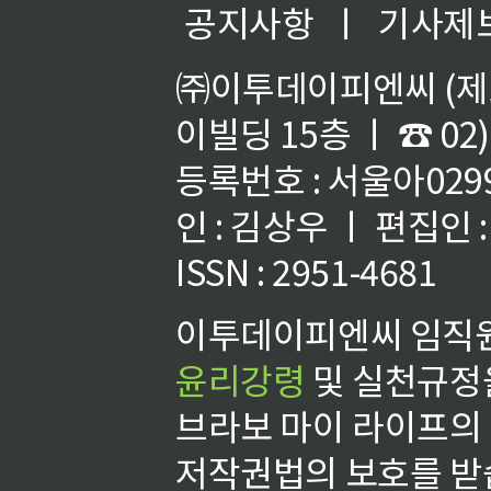
공지사항
ㅣ
기사제
㈜이투데이피엔씨 (제호
이빌딩 15층 ㅣ ☎ 02)
등록번호 : 서울아02992
인 : 김상우 ㅣ 편집인
ISSN : 2951-4681
이투데이피엔씨 임직원
윤리강령
및 실천규정을
브라보 마이 라이프의
저작권법의 보호를 받