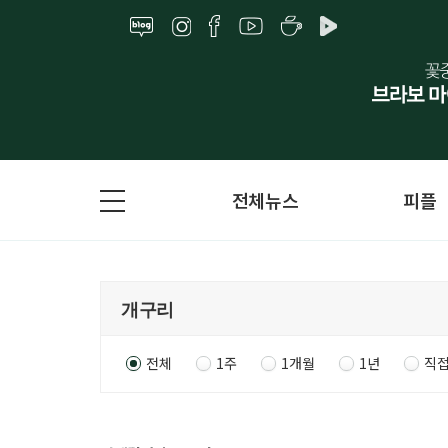
전체뉴스
피플
전체
1주
1개월
1년
직