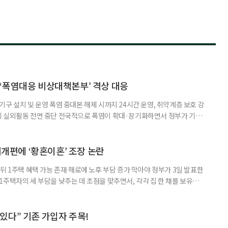
‘폭염대응 비상대책본부’ 격상 대응
구 설치 및 운영 폭염 중대본 해제 시까지 24시간 운영, 취약계층 보호 강
리 실외활동 전면 중단 전국적으로 폭염이 확대·장기화하면서 정부가 기존
’로 격상했다. 7일 보건복지부에 따르면 정은경 장관 주재로 폭염 대응
본부를 구성·운영하기로 했다. 이번 조치는 지난 2일 폭염 중앙재난안전대
령된 이후에도 폭염이 전국적으로 확대되고 장기화한 데 따른 것이다. 기존에
제개편에 ‘황혼이혼’ 조장 논란
뒤 1주택 혜택 가능 존재 해로에 노후 부담 증가 막아야 정부가 3일 발표한
주택자의 세 부담을 낮추는 데 초점을 맞추면서, 각각 집 한 채를 보유한
것보다 이혼이 경제적으로 유리해질 수 있다는 분석이 나온다. 종합부동산
1주택 공제와 세액공제 적용 여부는 부부를 하나의 세대로 묶어 판단한다. 부
 세대가 두 채를 가진 것으로 보지만, 실제 이혼해 주거와 생계를 분
수 있다” 기존 가입자 주목!