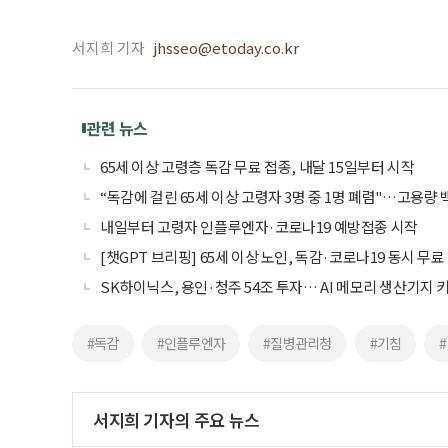
서지희 기자
jhsseo@etoday.co.kr
관련 뉴스
65세 이상 고령층 독감 무료 접종, 내달 15일부터 시작
“독감에 걸린 65세 이상 고령자 3명 중 1명 폐렴"…고용량 
내일부터 고령자 인플루엔자·코로나19 예방접종 시작
[챗GPT 브리핑] 65세 이상 노인, 독감·코로나19 동시 무료
SK하이닉스, 용인·청주 54조 투자… AI 메모리 생산기지 
#독감
#인플루엔자
#질병관리청
#기침
서지희 기자의 주요 뉴스