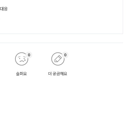
 대응
진
0
0
슬퍼요
더 궁금해요