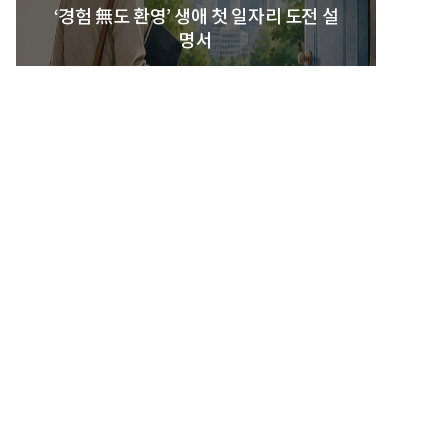
‘경험 無도 환영’ 생애 첫 일자리 도전 설
명서