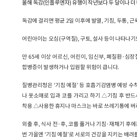
올해 독감(인플루엔자) 유행이 작년보다 두 달이나 더
독감에 걸리면 평균 2일 이후에 발열, 기침, 두통, 
어린아이는 오심(구역질), 구토, 설사 등이 나타나기
만 65세 이상 어르신, 어린이, 임신부, 폐질환·심
합병증이 발생하거나 입원할 위험이 큽니다.
질병관리청은 ‘기침 예절’ 등 호흡기감염병 예방 수
나 옷소매로 입과 코를 가리고 하기 △기침 후 반드
착용 △사용한 휴지나 마스크는 바로 쓰레기통에 버
외출 후, 식사 전·후, 코를 풀거나 기침·재채기 후에
번 가을엔 ‘기침 예절’로 서로의 건강을 지키는 배려