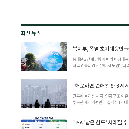
최신 뉴스
복지부, 폭염 초기대응반→
중대본 2단계 발령에 따라 비상대응기
화 폭염중대경보 발령 시 노인일자
초기대응반을 ‘폭염대응 비상대책본부
긴급회의를 열고 폭염대응 비상대책
책본부(중대본) 2단계(심각)가 발
“해로하면 손해?” 8·3 세
운영
결혼이 불리한 세금·연금 구조 이혼 
부동산 세제개편안이 실거주 1세대 1
고령 부부에게는 혼인을 유지하는 
세는 개인별로 부과하지만, 1세대 
부가 각자 집 한 채씩을 보유하면 한
“ISA ‘남은 한도’ 사라질 