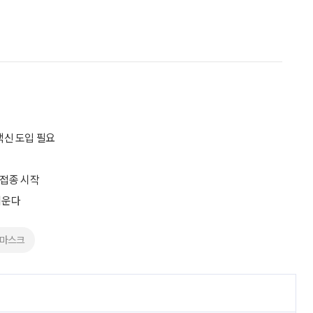
백신 도입 필요
 접종 시작
키운다
#마스크