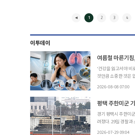
1
2
3
4
이투데이
여름철 마른기침,
‘건강을 잃고서야 비
것만큼 소중한 것은 
쏙)’을 통해 일상생활에
2026-08-08 07:00
폭염으로 에어컨 사용
◀
평택 주한미군 기
경기 평택시 주한미군
려졌다. 29일 경찰과 소방당국, 연합뉴스 등에 따르면 전날 오후 5시 7분께 평택시 서탄면 오
산공군기지(K-55) 관
2026-07-29 09:04