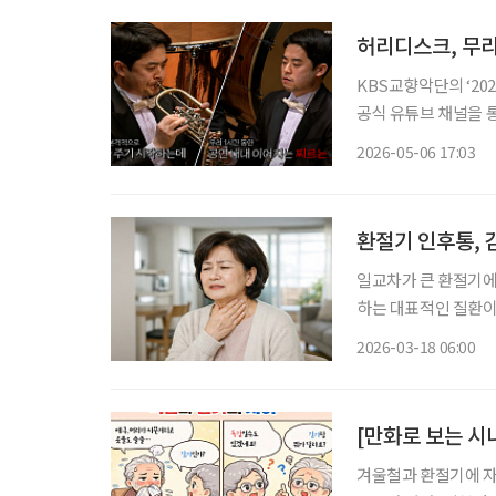
허리디스크, 무리
KBS교향악단의 ‘20
공식 유튜브 채널을 
으로, 오케스트라의 
2026-05-06 17:03
이었다. 하지만
환절기 인후통, 
일교차가 큰 환절기에
하는 대표적인 질환이
고, 바이러스나 세균
2026-03-18 06:00
수 있다. 단순 감기
[만화로 보는 시
겨울철과 환절기에 자