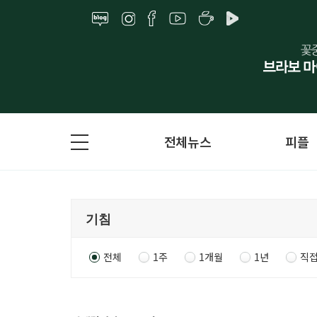
전체뉴스
피플
전체
1주
1개월
1년
직