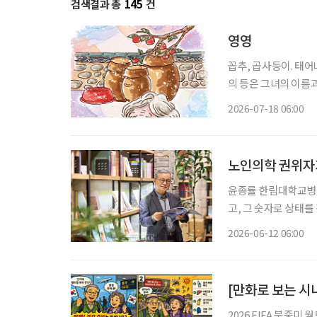
검색결과 총
145
건
영영
꼽추, 곱사등이. 태어나 처음으로 
의 등은 그녀의 이름
사등을 모르는 이는 없
2026-07-18 06:00
노인의학 권위자가
윤종률 한림대학교병원 명예교수
고, 그 숫자로 상태를
국내 노인의학 권위자
2026-06-12 06:00
기한다. “혈압
[만화로 보는 시
2026 FIFA 북중미