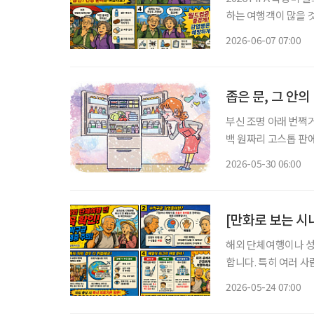
하는 여행객이 많을 것으로 예상됩니다. 질병관
멕시코에서는 홍역과 
2026-06-07 07:00
질병관리청은 출국 전
좁은 문, 그 안의
부신 조명 아래 번쩍
백 원짜리 고스톱 판
이었다. 딸의 혼수용
2026-05-30 06:00
등 어떻게 사용하는지
해외 단체여행이나 성
합니다. 특히 여러 
별한 주의가 필요합니다. 최근 질병관리청은 해외 단체생활이나 종교 행사 참석
2026-05-24 07:00
객들에게 ‘수막구균 