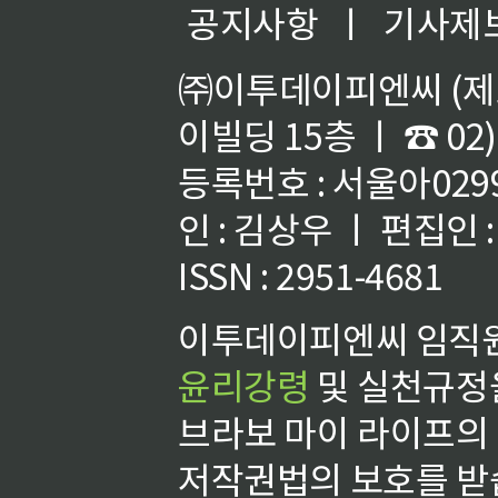
공지사항
ㅣ
기사제
㈜이투데이피엔씨 (제호
이빌딩 15층 ㅣ ☎ 02)
등록번호 : 서울아02992
인 : 김상우 ㅣ 편집인
ISSN : 2951-4681
이투데이피엔씨 임직원
윤리강령
및 실천규정을
브라보 마이 라이프의
저작권법의 보호를 받