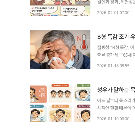
원인과 경과, 위험성은 분명한 차이가 
루엔자)은 증상이 갑
2026-02-01 07:00
나 인후통뿐 아니라 
B형 독감 조기
질병청 "B형 독감, 이른 봄 유
출률 증가세" "65세 이상 등 고위험군 예방접종해야" 당부 B형 인플루엔자(독감)가 작년보
다 빠르게 유행 조짐
2026-01-18 08:55
이상 어르신 등 고위
성우가 말하는 
어느 날부터 목소리가
시적인 질환 때문이 
싶은 목소리를 되찾는 방법
2026-01-10 06:00
관의 결과’ 성대를 