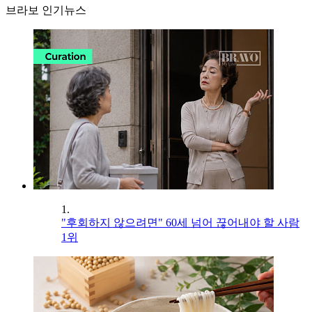
브라보 인기뉴스
1.
"후회하지 않으려면" 60세 넘어 끊어내야 할 사람
1위