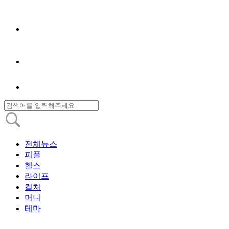
전체뉴스
피플
헬스
라이프
컬처
머니
테마