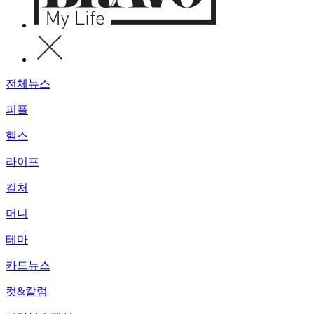
전체뉴스
피플
헬스
라이프
컬처
머니
테마
카드뉴스
컷&칼럼