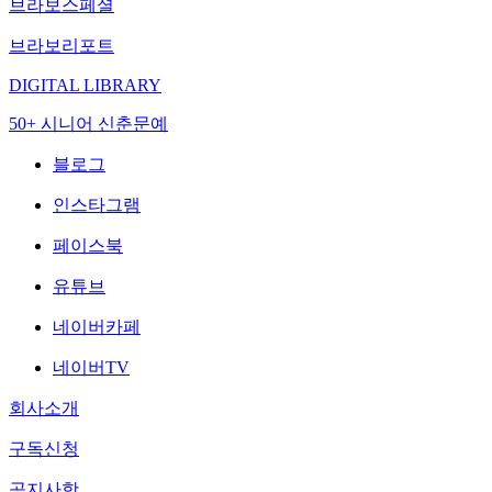
브라보스페셜
브라보리포트
DIGITAL LIBRARY
50+ 시니어 신춘문예
블로그
인스타그램
페이스북
유튜브
네이버카페
네이버TV
회사소개
구독신청
공지사항