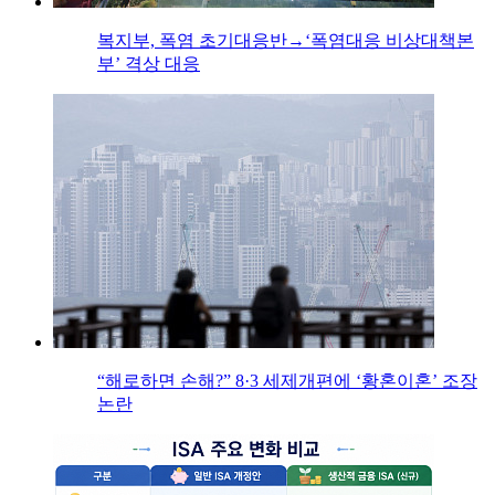
복지부, 폭염 초기대응반→‘폭염대응 비상대책본
부’ 격상 대응
“해로하면 손해?” 8·3 세제개편에 ‘황혼이혼’ 조장
논란