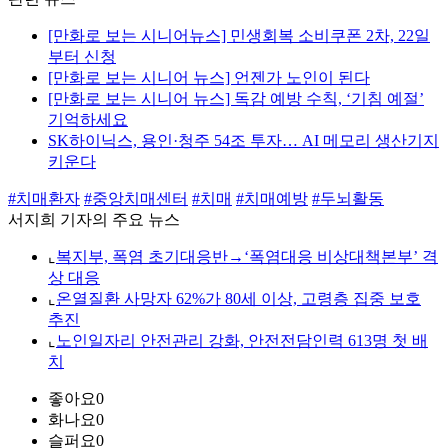
[만화로 보는 시니어뉴스] 민생회복 소비쿠폰 2차, 22일
부터 신청
[만화로 보는 시니어 뉴스] 언젠가 노인이 된다
[만화로 보는 시니어 뉴스] 독감 예방 수칙, ‘기침 예절’
기억하세요
SK하이닉스, 용인·청주 54조 투자… AI 메모리 생산기지
키운다
#치매환자
#중앙치매센터
#치매
#치매예방
#두뇌활동
서지희 기자의 주요 뉴스
⌞
복지부, 폭염 초기대응반→‘폭염대응 비상대책본부’ 격
상 대응
⌞
온열질환 사망자 62%가 80세 이상, 고령층 집중 보호
추진
⌞
노인일자리 안전관리 강화, 안전전담인력 613명 첫 배
치
좋아요
0
화나요
0
슬퍼요
0