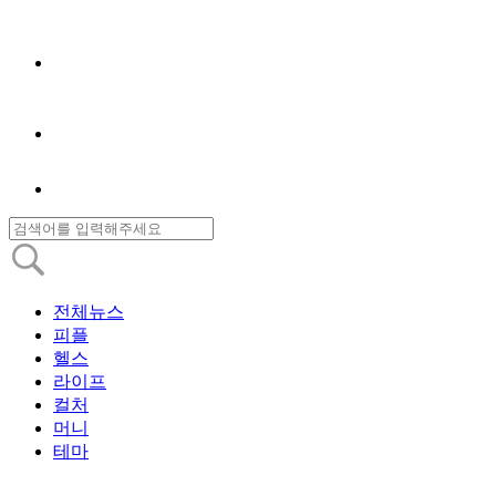
전체뉴스
피플
헬스
라이프
컬처
머니
테마