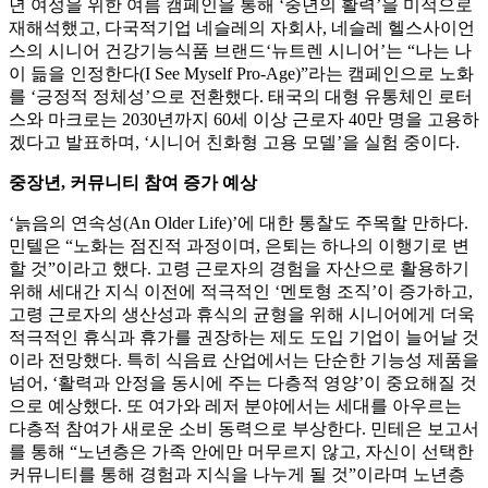
년 여성을 위한 여름 캠페인을 통해 ‘중년의 활력’을 미적으로
재해석했고, 다국적기업 네슬레의 자회사, 네슬레 헬스사이언
스의 시니어 건강기능식품 브랜드‘뉴트렌 시니어’는 “나는 나
이 듦을 인정한다(I See Myself Pro-Age)”라는 캠페인으로 노화
를 ‘긍정적 정체성’으로 전환했다. 태국의 대형 유통체인 로터
스와 마크로는 2030년까지 60세 이상 근로자 40만 명을 고용하
겠다고 발표하며, ‘시니어 친화형 고용 모델’을 실험 중이다.
중장년, 커뮤니티 참여 증가 예상
‘늙음의 연속성(An Older Life)’에 대한 통찰도 주목할 만하다.
민텔은 “노화는 점진적 과정이며, 은퇴는 하나의 이행기로 변
할 것”이라고 했다. 고령 근로자의 경험을 자산으로 활용하기
위해 세대간 지식 이전에 적극적인 ‘멘토형 조직’이 증가하고,
고령 근로자의 생산성과 휴식의 균형을 위해 시니어에게 더욱
적극적인 휴식과 휴가를 권장하는 제도 도입 기업이 늘어날 것
이라 전망했다. 특히 식음료 산업에서는 단순한 기능성 제품을
넘어, ‘활력과 안정을 동시에 주는 다층적 영양’이 중요해질 것
으로 예상했다. 또 여가와 레저 분야에서는 세대를 아우르는
다층적 참여가 새로운 소비 동력으로 부상한다. 민테은 보고서
를 통해 “노년층은 가족 안에만 머무르지 않고, 자신이 선택한
커뮤니티를 통해 경험과 지식을 나누게 될 것”이라며 노년층