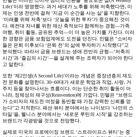
민텔은 이러한 소비자 심리의 전환을 ‘풍요로운 삶(A Wealthy
Life)’이라 명명했다. 과거 세대가 노후를 위해 저축했다면, 이
제는 인생 전반에 걸쳐 ‘지금 이 순간을 사는 삶’을 지향한다.
‘미래를 위해 저축’보다 ‘오늘을 위한 투자’가 중요해진 것이
다. 예컨대 자녀를 위한 재산 축적보다 함께하는 경험—가족
여행, 취미 활동, 공유된 추억—이 더 높은 가치를 가진다. 이러
한 경향은 금융·보험업계에도 도전을 던진다. 민텔은 “소비자
들은 은퇴 이후보다 ‘은퇴 전’의 삶에 투자하기 시작했다”고
분석했다. 따라서 금융 브랜드는 생애 전반의 균형—‘저축의
시간’과 ‘즐김의 시간’—을 설계해 주는 조력자가 되어야 한다
고 말한다.
또한 ‘제2인생(A Second Life)’이라는 개념은 중장년층의 재도
전 문화를 설명한다. 30~60대가 새로운 학업과 직업, 사랑, 거
주지 등을 찾아나서는 흐름이다. 이는 단순한 취미 활동이 아
니라, 정체성의 재구성(Reinvention)에 가깝다. 민텔은 “브랜드
가 소비자의 재도전 여정을 동반할 때 가장 강력한 신뢰를 얻
는다”고 지적한다. 패션·뷰티 분야에서는 나이보다 ‘나만의 스
타일’을, 웰니스 분야에서는 ‘새로운 루틴의 시작’을 강조하는
브랜드가 각광받을 것으로 전망했다.
실제로 미국의 프로에이징 브랜드 ‘스트라이프스 뷰티’는 중