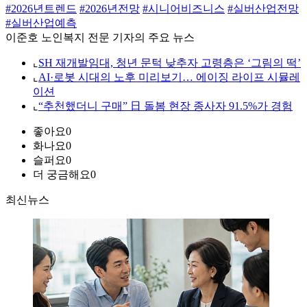
#2026년트렌드
#2026년전망
#시니어비즈니스
#실버산업전망
#실버산업예측
이준호 노인복지 전문 기자의 주요 뉴스
⌞
SH 재개발임대, 청년 문턱 낮추자 고령층은 ‘그림의 떡’
⌞
AI·로봇 시대의 노후 미리보기… 에이징 라이프 시뮬레
이션
⌞
“추천했더니 구매” 日 돌봄 현장 종사자 91.5%가 경험
좋아요
0
화나요
0
슬퍼요
0
더 궁금해요
0
최신뉴스