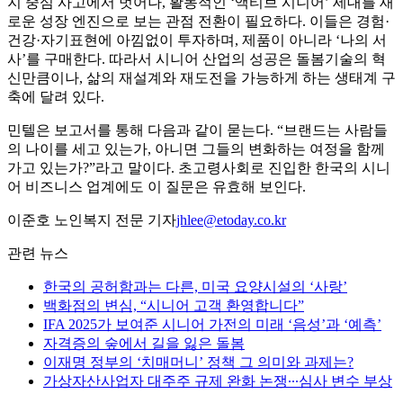
지 중심 사고에서 벗어나, 활동적인 ‘액티브 시니어’ 세대를 새
로운 성장 엔진으로 보는 관점 전환이 필요하다. 이들은 경험·
건강·자기표현에 아낌없이 투자하며, 제품이 아니라 ‘나의 서
사’를 구매한다. 따라서 시니어 산업의 성공은 돌봄기술의 혁
신만큼이나, 삶의 재설계와 재도전을 가능하게 하는 생태계 구
축에 달려 있다.
민텔은 보고서를 통해 다음과 같이 묻는다. “브랜드는 사람들
의 나이를 세고 있는가, 아니면 그들의 변화하는 여정을 함께
가고 있는가?”라고 말이다. 초고령사회로 진입한 한국의 시니
어 비즈니스 업계에도 이 질문은 유효해 보인다.
이준호 노인복지 전문 기자
jhlee@etoday.co.kr
관련 뉴스
한국의 공허함과는 다른, 미국 요양시설의 ‘사랑’
백화점의 변심, “시니어 고객 환영합니다”
IFA 2025가 보여준 시니어 가전의 미래 ‘음성’과 ‘예측’
자격증의 숲에서 길을 잃은 돌봄
이재명 정부의 ‘치매머니’ 정책 그 의미와 과제는?
가상자산사업자 대주주 규제 완화 논쟁∙∙∙심사 변수 부상