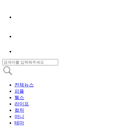
전체뉴스
피플
헬스
라이프
컬처
머니
테마