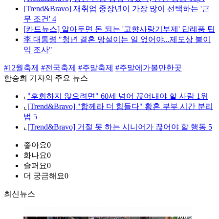
[Trend&Bravo] 재취업 중장년이 가장 많이 선택하는 '근
무 조건' 4
[카드뉴스] 알아두면 돈 되는 '고향사랑기부제' 답례품 팁
李 대통령 "청년 결혼 망설이는 일 없어야...제도상 불이
익 조사"
#12월축제
#전국축제
#주말축제
#주말에가볼만한곳
한승희 기자의 주요 뉴스
⌞
"후회하지 않으려면" 60세 넘어 끊어내야 할 사람 1위
⌞
[Trend&Bravo] "함께라 더 힘들다" 황혼 부부 시간 분리
법 5
⌞
[Trend&Bravo] 거절 못 하는 시니어가 끊어야 할 행동 5
좋아요
0
화나요
0
슬퍼요
0
더 궁금해요
0
최신뉴스