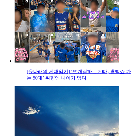
[윤나래의 세대읽기] ‘뜨개질하는 20대, 흠뻑쇼 가
는 50대’ 취향엔 나이가 없다