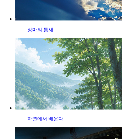
장마의 틈새
자연에서 배운다