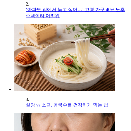
2.
‘아파도 집에서 늙고 싶어…’ 고령 가구 40% 노후
주택이라 어려워
3.
설탕 vs 소금, 콩국수를 건강하게 먹는 법