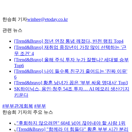
한승희 기자
winhee@etoday.co.kr
관련 뉴스
[Trend&Bravo] 정년 연장 통념 깨졌다, 반전 랭킹 Top4
[Trend&Bravo] 재취업 중장년이 가장 많이 선택하는 '근
무 조건' 4
[Trend&Bravo] 올해 주식 투자 누가 잘했나? 세대별 승부
Top6
[Trend&Bravo] 나이 들수록 친구가 줄어드는 '진짜 이유'
6
[Trend&bravo] 황혼 남녀가 꼽은 '부부 싸움 명대사' Top3
SK하이닉스, 용인·청주 54조 투자… AI 메모리 생산기지
키운다
#부부관계회복
#부부
한승희 기자의 주요 뉴스
⌞
"후회하지 않으려면" 60세 넘어 끊어내야 할 사람 1위
⌞
[Trend&Bravo] "함께라 더 힘들다" 황혼 부부 시간 분리