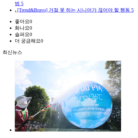
법 5
⌞
[Trend&Bravo] 거절 못 하는 시니어가 끊어야 할 행동 5
좋아요
0
화나요
0
슬퍼요
0
더 궁금해요
0
최신뉴스