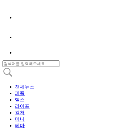
전체뉴스
피플
헬스
라이프
컬처
머니
테마