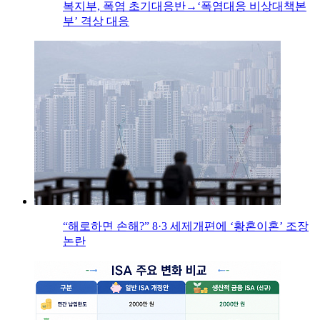
복지부, 폭염 초기대응반→‘폭염대응 비상대책본
부’ 격상 대응
“해로하면 손해?” 8·3 세제개편에 ‘황혼이혼’ 조장
논란