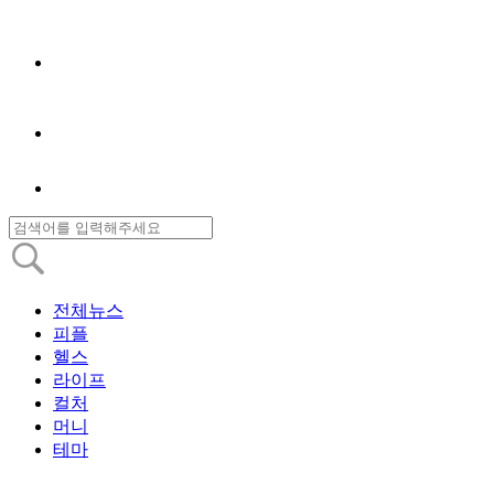
전체뉴스
피플
헬스
라이프
컬처
머니
테마