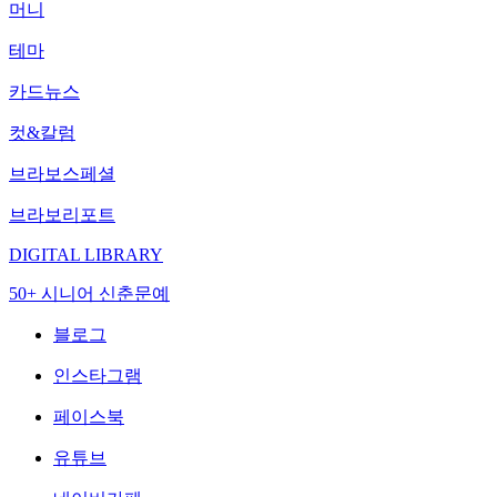
머니
테마
카드뉴스
컷&칼럼
브라보스페셜
브라보리포트
DIGITAL LIBRARY
50+ 시니어 신춘문예
블로그
인스타그램
페이스북
유튜브