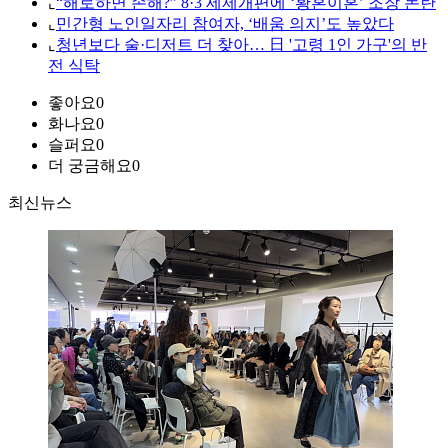
⌞
“해로하면 손해?” 8·3 세제개편에 ‘황혼이혼’ 조장 논란
⌞
민간형 노인일자리 참여자, ‘배움 의지’도 높았다
⌞
청년보다 술·디저트 더 찾아… 日 '고령 1인 가구'의 반
전 식탁
좋아요
0
화나요
0
슬퍼요
0
더 궁금해요
0
최신뉴스