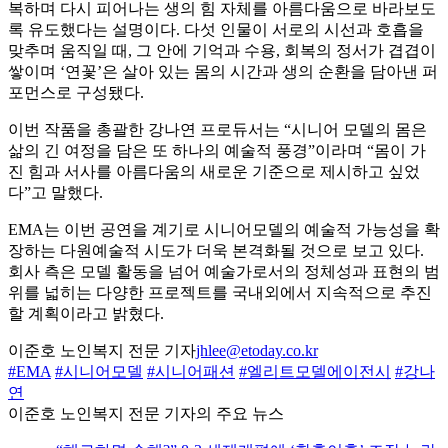
복하며 다시 피어나는 생의 힘 자체를 아름다움으로 바라보도
록 유도했다는 설명이다. 다섯 인물이 서로의 시선과 호흡을
맞추며 움직일 때, 그 안에 기억과 수용, 회복의 정서가 겹겹이
쌓이며 ‘연꽃’은 살아 있는 몸의 시간과 생의 순환을 담아낸 퍼
포먼스로 구성됐다.
이번 작품을 총괄한 강나연 프로듀서는 “시니어 모델의 몸은
삶의 긴 여정을 담은 또 하나의 예술적 풍경”이라며 “몸이 가
진 힘과 서사를 아름다움의 새로운 기준으로 제시하고 싶었
다”고 말했다.
EMA는 이번 공연을 계기로 시니어모델의 예술적 가능성을 확
장하는 다원예술적 시도가 더욱 본격화될 것으로 보고 있다.
회사 측은 모델 활동을 넘어 예술가로서의 정체성과 표현의 범
위를 넓히는 다양한 프로젝트를 국내외에서 지속적으로 추진
할 계획이라고 밝혔다.
이준호 노인복지 전문 기자
jhlee@etoday.co.kr
#EMA
#시니어모델
#시니어패션
#엘리트모델에이전시
#강나
연
이준호 노인복지 전문 기자의 주요 뉴스