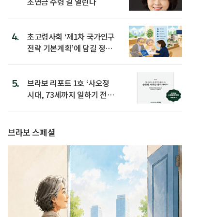
초연금 수령 길 열린다
4.
초고령사회 ‘제1차 국가인구
전략 기본계획’에 담길 정책
은
5.
브라보 리포트 1호 ‘사오정
시대, 73세까지 일하기 전략’
발간
브라보 스페셜