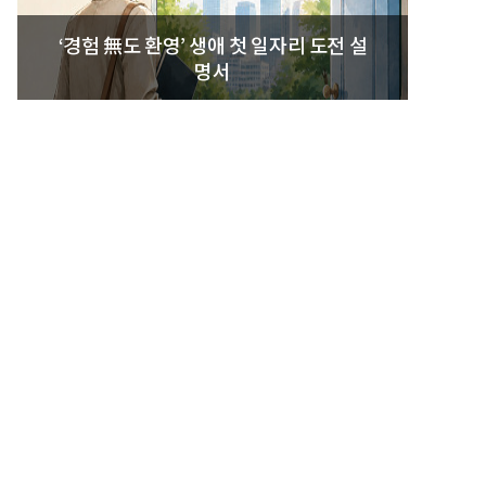
‘경험 無도 환영’ 생애 첫 일자리 도전 설
명서