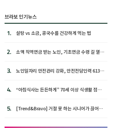
브라보 인기뉴스
1.
설탕 vs 소금, 콩국수를 건강하게 먹는 법
2.
소액 직역연금 받는 노인, 기초연금 수령 길 열린
다
3.
노인일자리 안전관리 강화, 안전전담인력 613명
첫 배치
4.
“아침식사는 든든하게” 70세 이상 식생활 점수
가장 높아
5.
[Trend&Bravo] 거절 못 하는 시니어가 끊어야
할 행동 5