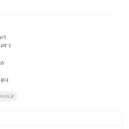
p 5
나라' 5
p5
키운다
#비수도권