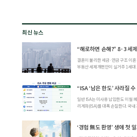
최신 뉴스
“해로하면 손해?” 8·3 세
결혼이 불리한 세금·연금 구조 이혼 
부동산 세제개편안이 실거주 1세대 1
고령 부부에게는 혼인을 유지하는 
세는 개인별로 부과하지만, 1세대 
부가 각자 집 한 채씩을 보유하면 한
“ISA ‘남은 한도’ 사라질 
일반 ISA는 미사용 납입한도 이월 
리계좌(ISA)를 대폭 손질한다. 국
금융 ISA’를 새로 만들고, 일정 
기존 ISA 가입자라면 이번 개편안에
기 때문이다. 지난 3일 발표된 세제
‘경험 無도 환영’ 생애 첫 