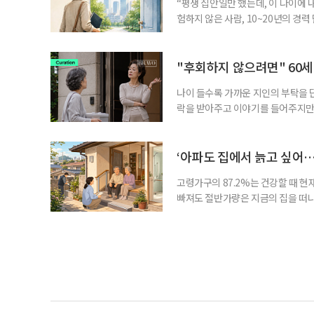
“평생 집안일만 했는데, 이 나이에 
험하지 않은 사람, 10~20년의 경
찾고 이력서를 쓰는 일부터 출퇴근, 
보다 부담을 낮춘 진입 경로다. 통계 
경험이 풍부한 고령자는 중요한 국
"후회하지 않으려면" 60세
나이 들수록 가까운 지인의 부탁을 
락을 받아주고 이야기를 들어주지만,
평소에는 무심하다가 필요할 때만 
관계가 아닌 편리한 도움이나 감정의
게 여기며, 거절하는 순간 태도를 
‘아파도 집에서 늙고 싶어…
다
고령가구의 87.2%는 건강할 때 현
빠져도 절반가량은 지금의 집을 떠나
공급에 무게가 실려 있다. 통합돌봄
지원 체계를 구축해야 한다는 제언이 
여름호에 실린 ‘통합돌봄 시행에 따른