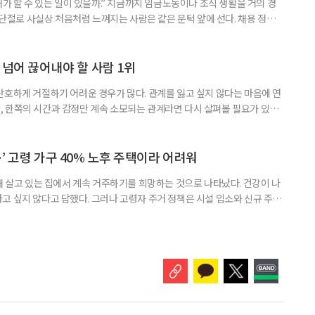
내가 할 수 있는 일이 있을까.” 지금까지 임금노동이나 조직 생활을 거의 경
력 단절로 사실상 처음처럼 느껴지는 사람은 같은 문턱 앞에 선다. 채용 정보를
업무 지시, 동료 관계까지 낯설다. 이들에게 필요한 것은 ‘용기를 내라’는 말
밖에 섞여 있는 ‘첫 취업’, ‘경력 단절’ 생산인구가 줄어드는 상황에서 삶의
가 자원이다. 박경하 한국노인인력개발원 선임연구위
 넘어 끊어내야 할 사람 1위
단호하게 거절하기 어려운 경우가 많다. 관계를 잃고 싶지 않다는 마음에 연
 한쪽의 시간과 감정만 계속 소모되는 관계라면 다시 살펴볼 필요가 있다.
연락하거나, 만날 때마다 자신의 이야기만 늘어놓는 사람은 상대를 동등한
 창구로 대할 수 있다. 걱정을 가장해 자존감을 깎아내리고 도움을 당연하
바꾸는 행동도 건강한 관계와는 거리가 멀다. 믿고 털어놓은 개인사나 약점을
’ 고령 가구 40% 노후 주택이라 어려워
재 살고 있는 집에서 계속 거주하기를 희망하는 것으로 나타났다. 건강이 나
고 싶지 않다고 답했다. 그러나 고령자 주거 정책은 시설 입소와 신규 주택
 시행을 계기로 집수리부터 퇴원 후 임시 거처, 방문 돌봄까지 연결하는 주거
나왔다. 6일 건축공간연구원(AURI)이 발간한 ‘건축과 도시 공간’ 2026년
 고령자 주거-돌봄 협업 체계 구축 방안’ 보고서는 고