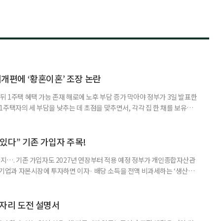
제개편에 ‘황혼이혼’ 조장 논란
뒤 1주택 혜택 가능 존재 해로에 노후 부담 증가 막아야 정부가 3일 발표한
주택자의 세 부담을 낮추는 데 초점을 맞추면서, 각각 집 한 채를 보유한
것보다 이혼이 경제적으로 유리해질 수 있다는 분석이 나온다. 종합부동산
1주택 공제와 세액공제 적용 여부는 부부를 하나의 세대로 묶어 판단한다. 부
 세대가 두 채를 가진 것으로 보지만, 실제 이혼해 주거와 생계를 분
수 있다” 기존 가입자 주목!
폐지…. 기존 가입자도 2027년 연장부터 적용 예정 정부가 개인종합자산관
내 기업과 자본시장에 투자하면 이자· 배당 소득을 전액 비과세하는 ‘생산적
소득 이하 청년에게는 납입액의 10%를 소득공제 해주는 방안도 추진한다. 다만
 주목해야 한다. 그동안 사용하지 않고 쌓아둔 ISA 납입한도가 사라질 수 있
개편안이 국회 통과 후 그대로 시행된다면 법 시행 전 본
일자리 도전 설명서