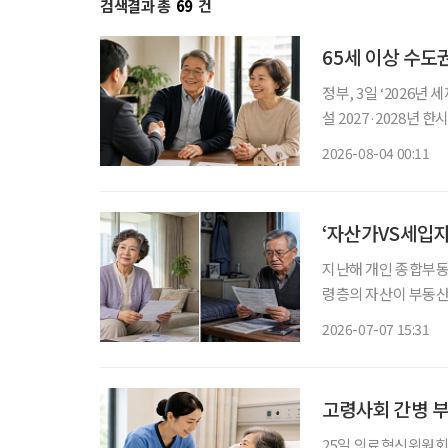
검색결과 총
69
건
65세 이상 수도
정부, 3일 ‘2026년 세제개편안’ 발표 ‘고령 1주택
설 2027·2028년 한시 시행,
령자가 지방으로 이주
2026-08-04 00:11
기거주·고령·지방주택
‘자산가VS세입자
지난해 개인 종합부동
령층의 자산이 부동산
보유세가 아니라 월세
2026-07-07 15:31
고령사회 간병 
25일 의료혁신위원회