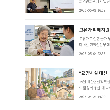
회의원회관에서 열린 
강제윤 한국 섬 연구소
2026-05-08 16:59
있었던 환자들이 치료
고유가 피해지원금
고유가로 인한 물가 부
다. 4일 행정안전부에 따르면 3일 24시 기준으로 246만6596명이 고유가 피해지원금을 신청
했다. 정부는 지원금 1조4013억 원을 지
2026-05-04 22:56
이 신청했다. 이어 서울
“요양시설 대신 
29일 대한건설정책연
택 활성화 방안’에 
과 신혼부부에 머물러
2026-04-29 14:00