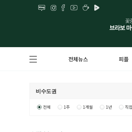
전체뉴스
피플
전체
1주
1개월
1년
직