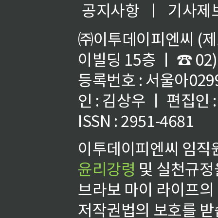
공지사항
ㅣ
기사제
㈜이투데이피엔씨 (제호
이빌딩 15층 ㅣ ☎ 02)
등록번호 : 서울아02992
인 : 김상우 ㅣ 편집인
ISSN : 2951-4681
이투데이피엔씨 임직원
윤리강령
및 실천규정을
브라보 마이 라이프의
저작권법의 보호를 받