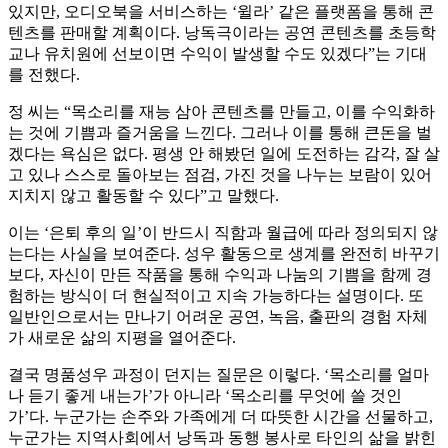
있지만, 오디오북을 서비스하는 ‘윌라’ 같은 플랫폼을 통해 콘
텐츠를 판매할 계획이다. 낭독극이라는 공연 콘텐츠를 초등학
교나 유치원에 선보이면 수익이 발생할 수도 있겠다”는 기대
를 전했다.
정 씨는 “목소리를 재능 삼아 콘텐츠를 만들고, 이를 수익화하
는 것에 기쁨과 즐거움을 느낀다. 그러나 이를 통해 큰돈을 벌
겠다는 욕심은 없다. 평생 안 해봤던 일에 도전하는 감각, 잘 살
고 있나 스스로 돌아보는 점검, 가진 것을 나누는 보람이 있어
지치지 않고 활동할 수 있다”고 말했다.
이는 ‘은퇴 후의 일’이 반드시 직함과 월급에 따라 정의되지 않
는다는 사실을 보여준다. 성우 활동으로 생계를 완전히 바꾸기
보다, 자신이 만든 작품을 통해 수익과 나눔의 기쁨을 함께 경
험하는 방식이 더 현실적이고 지속 가능하다는 설명이다. 또
일반인으로서는 만나기 어려운 공연, 녹음, 출판의 경험 자체
가 새로운 삶의 지평을 열어준다.
결국 명품성우 과정이 던지는 질문은 이렇다. ‘목소리를 얼마
나 듣기 좋게 내는가’가 아니라 ‘목소리를 무엇에 쓸 것인
가’다. 누군가는 손주와 가족에게 더 따뜻한 시간을 선물하고,
누군가는 지역사회에서 낭독과 동행 봉사로 타인의 삶을 밝힌