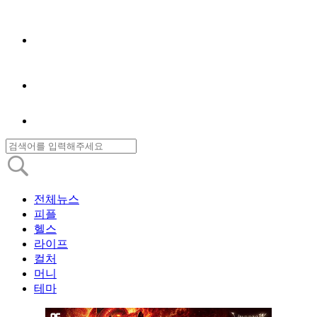
전체뉴스
피플
헬스
라이프
컬처
머니
테마