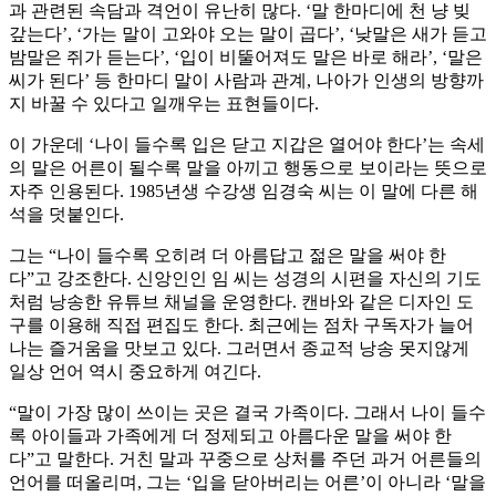
과 관련된 속담과 격언이 유난히 많다. ‘말 한마디에 천 냥 빚
갚는다’, ‘가는 말이 고와야 오는 말이 곱다’, ‘낮말은 새가 듣고
밤말은 쥐가 듣는다’, ‘입이 비뚤어져도 말은 바로 해라’, ‘말은
씨가 된다’ 등 한마디 말이 사람과 관계, 나아가 인생의 방향까
지 바꿀 수 있다고 일깨우는 표현들이다.
이 가운데 ‘나이 들수록 입은 닫고 지갑은 열어야 한다’는 속세
의 말은 어른이 될수록 말을 아끼고 행동으로 보이라는 뜻으로
자주 인용된다. 1985년생 수강생 임경숙 씨는 이 말에 다른 해
석을 덧붙인다.
그는 “나이 들수록 오히려 더 아름답고 젊은 말을 써야 한
다”고 강조한다. 신앙인인 임 씨는 성경의 시편을 자신의 기도
처럼 낭송한 유튜브 채널을 운영한다. 캔바와 같은 디자인 도
구를 이용해 직접 편집도 한다. 최근에는 점차 구독자가 늘어
나는 즐거움을 맛보고 있다. 그러면서 종교적 낭송 못지않게
일상 언어 역시 중요하게 여긴다.
“말이 가장 많이 쓰이는 곳은 결국 가족이다. 그래서 나이 들수
록 아이들과 가족에게 더 정제되고 아름다운 말을 써야 한
다”고 말한다. 거친 말과 꾸중으로 상처를 주던 과거 어른들의
언어를 떠올리며, 그는 ‘입을 닫아버리는 어른’이 아니라 ‘말을