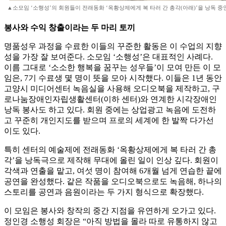
▲소모임 ‘소행성’의 회원들이 전래동화 ‘옥황상제에게 복 타러 간 총각(아래)’을 낭독 중인
봉사와 수익 창출이라는 두 마리 토끼
명품성우 과정을 수료한 이들의 꾸준한 활동은 이 수업의 지향
성을 가장 잘 보여준다. 소모임 ‘소행성’은 대표적인 사례다.
이름 그대로 ‘소소한 행복을 꿈꾸는 성우들’이 모여 만든 이 모
임은, 7기 수료생 몇 명이 뜻을 모아 시작했다. 이들은 1년 동안
고양시 미디어센터 녹음실을 사용해 오디오북을 제작하고, 구
로나눔장애인자립생활센터(이하 센터)와 연계한 시각장애인
낭독 봉사도 하고 있다. 회원 중에는 상업광고 녹음에 도전하
고 꾸준히 개인지도를 받으며 프로의 세계에 한 발짝 다가선
이도 있다.
특히 센터의 예술제에 전래동화 ‘옥황상제에게 복 타러 간 총
각’을 낭독극으로 제작해 무대에 올린 일이 인상 깊다. 회원이
각색과 연출을 맡고, 여섯 명이 참여해 6개월 넘게 연습한 끝에
공연을 완성했다. 같은 작품을 오디오북으로도 녹음해, 하나의
스토리를 공연과 음원이라는 두 가지 형식으로 확장했다.
이 모임은 봉사와 창작의 중간 지점을 유연하게 오가고 있다.
정인경 소행성 회장은 “아직 방법을 몰라 따로 유통하지 않고