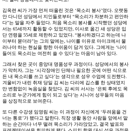
김옥련 씨가 가장 먼저 떠올린 것은 ‘목소리 봉사’였다. 오랫동
안 다니던 성당에서 지인들로부터 “목소리가 차분하고 편안하
다”는 말을 자주 들었다. 처음 목소리 봉사를 시작했던 성당에
서는 65세까지 활동할 수 있었지만, 이사로 옮긴 새 성당은 입
단 연령을 55세로 제한하고 있었다. “봉사하겠다고 하는데 나
이부터 묻더라”는 그의 말에는, 나이를 이유로 마이크에서 물
러나야 하는 현실을 향한 아쉬움이 담겨 있다. 그에게는 ‘나이
들어도 목소리는 여전히 쓸 수 있다’는 마음이 남아 있다.
그래서 찾은 곳이 중앙대 명품성우 과정이다. 성당에서의 봉사
가 막히자, 그는 ‘시각장애인 단체나 필요한 곳에 어떤 식으로
든 내 목소리를 쓰고 싶다’는 생각으로 성우 수업에 도전했다.
겨울비가 내린 취재 당일 김 씨는 다리에 깁스를 한 상태였지
만 변함없이 녹음실을 찾았다. 김 씨의 서사는 ‘은퇴 후에도 목
소리로 누군가에게 힘이 되고 싶다’는 시니어 성우들의 마음
을 상징적으로 보여준다.
또 다른 수강생 임영림 씨는 이 과정이 자신에게 ‘두려움을 건
너는 통로’가 됐다고 말한다. 직장 생활 동안 사람들 앞에서 말
하는 순간마다 너무 떨려 목소리가 가라앉았고, 결국 발표와
프레젠테이션을 회피하게 됐다. 스피치 학원 대신 성우 과정을