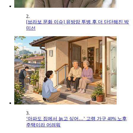
2.
[브라보 문화 이슈] 유방암 투병 후 더 단단해진 박
미선
3.
‘아파도 집에서 늙고 싶어…’ 고령 가구 40% 노후
주택이라 어려워