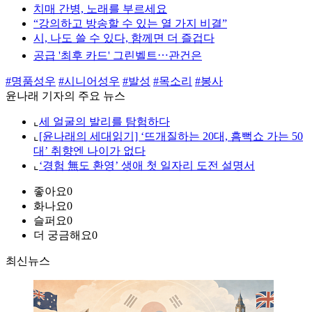
치매 간병, 노래를 부르세요
“강의하고 방송할 수 있는 열 가지 비결”
시, 나도 쓸 수 있다, 함께면 더 즐겁다
공급 '최후 카드' 그린벨트⋯관건은
#명품성우
#시니어성우
#발성
#목소리
#봉사
윤나래 기자의 주요 뉴스
⌞
세 얼굴의 발리를 탐험하다
⌞
[윤나래의 세대읽기] ‘뜨개질하는 20대, 흠뻑쇼 가는 50
대’ 취향엔 나이가 없다
⌞
‘경험 無도 환영’ 생애 첫 일자리 도전 설명서
좋아요
0
화나요
0
슬퍼요
0
더 궁금해요
0
최신뉴스