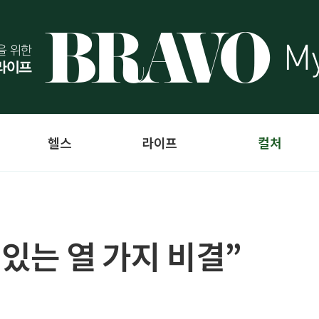
헬스
라이프
컬처
있는 열 가지 비결”