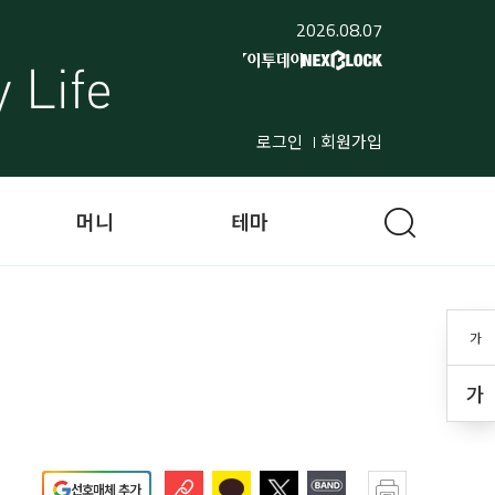
2026.08.07
로그인
회원가입
머니
테마
가
가
선호매체 추가