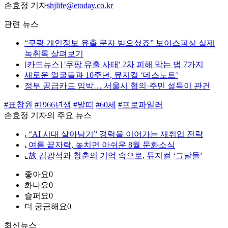
손효정 기자
shjlife@etoday.co.kr
관련 뉴스
“쿠팡 개인정보 유출 문자 받으셨죠” 보이스피싱 실제
녹취록 살펴보기
[카드뉴스] '쿠팡 유출 사태' 2차 피해 막는 법 7가지
새로운 얼굴들과 10주년, 뮤지컬 ‘데스노트’
정부 공급카드 임박… 서울시 협의·주민 설득이 관건
#표창원
#1966년생
#말띠
#60세
#프로파일러
손효정 기자의 주요 뉴스
⌞
“AI 시대 살아남기” 경력을 이어가는 재취업 전략
⌞
여름 끝자락, 놓치면 아쉬운 8월 문화소식
⌞
故 김광석과 청춘의 기억 속으로, 뮤지컬 ‘그날들’
좋아요
0
화나요
0
슬퍼요
0
더 궁금해요
0
최신뉴스