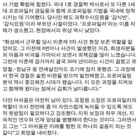
사 기법 확립에 힘썼다. 국내 1호 경찰학 박사로서 또 다른 1세
대 프로파일러 권일용과 함께 프로파일링 기법을 국내에 정착
시키는 데 기여했다. 당시만 해도 과학수사요원을 ‘감식반’,
‘감식요원’이라 부르던 시절이었다. ‘프로파일러’라는 이름 자
체가 생소했고, 현장에서의 위상 역시 낮았다.
“화성에서 근무할 당시 이춘재 9차 사건 현장 보존 역할을 맡
았어요. 그 이전에 8번이나 사건이 발생했던 거죠. 희생자분들
의 아픔과 비극을 가까이서 보면서 죄책감을 많이 느꼈습니다.
그런데 이춘재 검거까지 결국 30여 년이라는 시간이 걸렸고 유
영철,･정남규 등 연쇄살인마도 조기에 잡지 못했죠. 그 과정에
서 한국 경찰은 숱한 비판을 받으며 발전해왔고, 프로파일링
분석 역시 중요해진 시대가 됐습니다. 이 모든 과정을 지켜보
고 함께해 왔다는 점에서 감회가 남다릅니다.”
다만 아쉬움은 여전히 남아 있다. 표창원 소장은 프로파일러의
역할이 수사 전반에 좀 더 자연스럽게 녹아들 수 있도록 제도
적 뒷받침이 필요하다고 강조했다. 지위 보장과 처우 개선, 지
속적인 연수와 인재 양성을 병행해야 한다는 것이다. 그러면서
도 그는 “그 아쉬움은 미래를 향한 또 하나의 걸음이 되는 것
같다”고 희망을 내비쳤다.