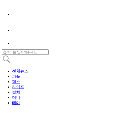
전체뉴스
피플
헬스
라이프
컬처
머니
테마