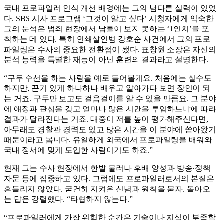
국내 프로파일러 인식 개선 배경에는 그의 남다른 실력이 있었
다. SBS 시사 프로그램 ‘그것이 알고 싶다’ 시청자에게 익숙한
그의 분석은 범죄 현장에서 남들이 보지 못하는 ‘1인치’를 포
착하는 데 있다. 특히 연쇄살인범 강호순 사건에서 그의 프로
파일링은 수사의 중요한 전환점이 됐다. 표창원 소장은 자신의
분석 능력을 특별한 재능이 아닌 훈련의 결과라고 설명한다.
“구두 수선을 하는 사람을 예로 들어볼게요. 처음에는 실수도
하지만, 끈기 있게 하나하나 배우고 알아가다 보면 장인이 되
는 거죠. 구두만 보고도 걸음걸이를 알 수 있을 만큼요. 그 분야
에 애정과 관심을 갖고 얼마나 많은 시간을 투입하느냐에 따라
결과가 달라진다는 거죠. 대중이 저를 높이 평가해주신다면,
아무래도 경찰관 경력도 있고 많은 시간을 이 분야에 쏟아왔기
때문이라고 봅니다. 유일하게 외국에서 프로파일링을 배워와
국내 정서에 맞게 도입한 사람이기도 하죠.”
현재 그는 수사 현장에서 한발 물러나 후배 양성과 방송·정책
자문 등에 집중하고 있다. 그럼에도 프로파일러로서의 본질은
흔들리지 않았다. 굳건히 지켜온 신념과 원칙을 묻자, 돌아오
는 답은 강렬했다. “타협하지 않는다.”
“프로파일러에게 가장 위험한 순간은 기술이나 지식이 부족할