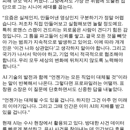
피해 규모 역시 커졌다. 그중에서도 가장 큰 위험에 노출된 집
단으로 그는 시니어 세대를 꼽는다.
“요즘은 실제인지, 만들어낸 영상인지 구분하기가 정말 어렵
습니다. 저조차 직접 만들어보고 실험해보면 놀랄 정도예요.
특히 로맨스 스캠이 건드리는 외로움은 사람이 견디기 힘든 감
정입니다. 그 틈을 파고들어 신뢰를 쌓고, 결국 모든 것을 빼앗
아 가는 범죄가 지속적으로 발생하고 있어요. 이에 따라 개개
인은 ‘이건 나와 상관없다’고 생각하지 말아야 합니다. 그리고
국가가 나서서 막아야 하고, 기업 역시 적극적으로 협조해야
합니다. 우리 모두 세상의 변화에 뒤처지지 않도록 노력해야
합니다.”
AI 기술의 발전과 함께 “언젠가는 모든 직업이 대체될 것”이라
는 말이 반복해서 나온다. 그렇다면 프로파일러는 어떨까. 표
창원 소장은 이 질문에 단호하면서도 신중한 답을 내놓았다.
“언젠가는 대체될 수도 있을 겁니다. 하지만 그건 아주 먼 미래
의 이야기입니다. 그리고 그때 인간은 이미 AI의 지배를 받고
있을 겁니다.”
현재 AI는 수사 현장에서 활용되고 있다. 방대한 사건 데이터
를 빠르게 분석하고, 유사 사건을 찾아내는 데 인간보다 효율