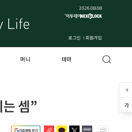
2026.08.08
로그인
회원가입
머니
테마
가
리는 셈”
가
선호매체 추가