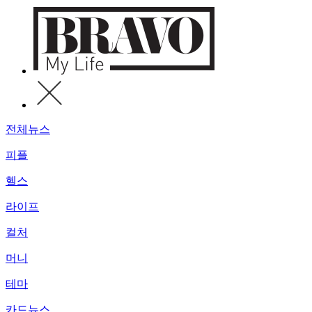
전체뉴스
피플
헬스
라이프
컬처
머니
테마
카드뉴스