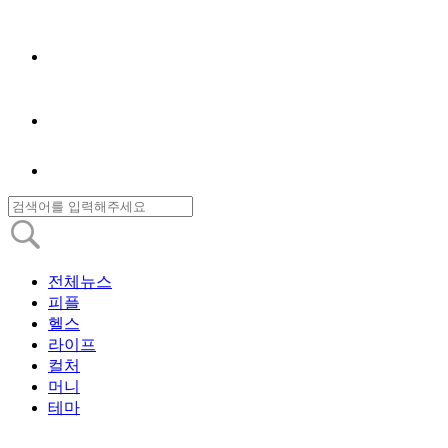
전체뉴스
피플
헬스
라이프
컬처
머니
테마