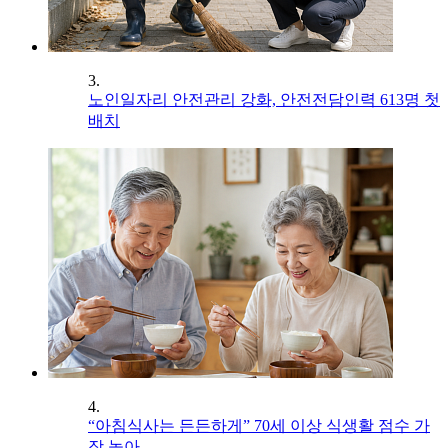
3.
노인일자리 안전관리 강화, 안전전담인력 613명 첫
배치
4.
“아침식사는 든든하게” 70세 이상 식생활 점수 가
장 높아