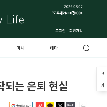
2026.08.07
로그인
회원가입
머니
테마
가
작되는 은퇴 현실
가
선호매체 추가