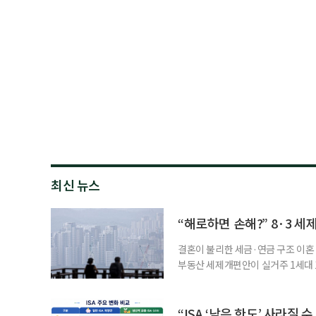
최신 뉴스
“해로하면 손해?” 8·3 세
결혼이 불리한 세금·연금 구조 이혼 
부동산 세제개편안이 실거주 1세대 1
고령 부부에게는 혼인을 유지하는 
세는 개인별로 부과하지만, 1세대 
부가 각자 집 한 채씩을 보유하면 한
“ISA ‘남은 한도’ 사라질 