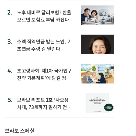
2.
노후 대비로 달러보험? 환율
오르면 보험료 부담 커진다
3.
소액 직역연금 받는 노인, 기
초연금 수령 길 열린다
4.
초고령사회 ‘제1차 국가인구
전략 기본계획’에 담길 정책
은
5.
브라보 리포트 1호 ‘사오정
시대, 73세까지 일하기 전략’
발간
브라보 스페셜