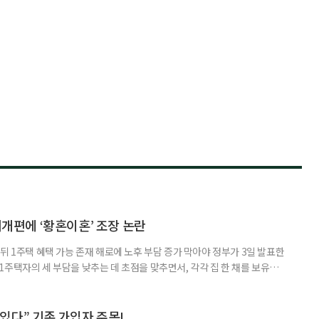
제개편에 ‘황혼이혼’ 조장 논란
뒤 1주택 혜택 가능 존재 해로에 노후 부담 증가 막아야 정부가 3일 발표한
주택자의 세 부담을 낮추는 데 초점을 맞추면서, 각각 집 한 채를 보유한
것보다 이혼이 경제적으로 유리해질 수 있다는 분석이 나온다. 종합부동산
1주택 공제와 세액공제 적용 여부는 부부를 하나의 세대로 묶어 판단한다. 부
 세대가 두 채를 가진 것으로 보지만, 실제 이혼해 주거와 생계를 분
수 있다” 기존 가입자 주목!