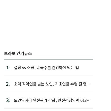
브라보 인기뉴스
1.
설탕 vs 소금, 콩국수를 건강하게 먹는 법
2.
소액 직역연금 받는 노인, 기초연금 수령 길 열린
다
3.
노인일자리 안전관리 강화, 안전전담인력 613명
첫 배치