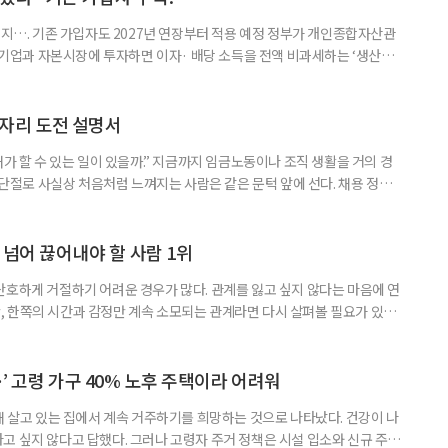
폐지…. 기존 가입자도 2027년 연장부터 적용 예정 정부가 개인종합자산관
내 기업과 자본시장에 투자하면 이자· 배당 소득을 전액 비과세하는 ‘생산적
소득 이하 청년에게는 납입액의 10%를 소득공제 해주는 방안도 추진한다. 다만
 주목해야 한다. 그동안 사용하지 않고 쌓아둔 ISA 납입한도가 사라질 수 있
개편안이 국회 통과 후 그대로 시행된다면 법 시행 전 본
일자리 도전 설명서
내가 할 수 있는 일이 있을까.” 지금까지 임금노동이나 조직 생활을 거의 경
력 단절로 사실상 처음처럼 느껴지는 사람은 같은 문턱 앞에 선다. 채용 정보를
업무 지시, 동료 관계까지 낯설다. 이들에게 필요한 것은 ‘용기를 내라’는 말
밖에 섞여 있는 ‘첫 취업’, ‘경력 단절’ 생산인구가 줄어드는 상황에서 삶의
가 자원이다. 박경하 한국노인인력개발원 선임연구위
 넘어 끊어내야 할 사람 1위
단호하게 거절하기 어려운 경우가 많다. 관계를 잃고 싶지 않다는 마음에 연
 한쪽의 시간과 감정만 계속 소모되는 관계라면 다시 살펴볼 필요가 있다.
연락하거나, 만날 때마다 자신의 이야기만 늘어놓는 사람은 상대를 동등한
 창구로 대할 수 있다. 걱정을 가장해 자존감을 깎아내리고 도움을 당연하
바꾸는 행동도 건강한 관계와는 거리가 멀다. 믿고 털어놓은 개인사나 약점을
’ 고령 가구 40% 노후 주택이라 어려워
재 살고 있는 집에서 계속 거주하기를 희망하는 것으로 나타났다. 건강이 나
고 싶지 않다고 답했다. 그러나 고령자 주거 정책은 시설 입소와 신규 주택