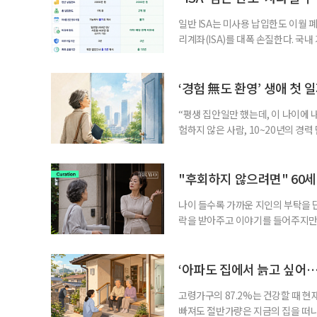
일반 ISA는 미사용 납입한도 이월 
리계좌(ISA)를 대폭 손질한다. 국
금융 ISA’를 새로 만들고, 일정 
기존 ISA 가입자라면 이번 개편안에
기 때문이다. 지난 3일 발표된 세제
‘경험 無도 환영’ 생애 첫 
“평생 집안일만 했는데, 이 나이에 
험하지 않은 사람, 10~20년의 경
찾고 이력서를 쓰는 일부터 출퇴근, 
보다 부담을 낮춘 진입 경로다. 통계 
경험이 풍부한 고령자는 중요한 국
"후회하지 않으려면" 60세
나이 들수록 가까운 지인의 부탁을 
락을 받아주고 이야기를 들어주지만,
평소에는 무심하다가 필요할 때만 
관계가 아닌 편리한 도움이나 감정의
게 여기며, 거절하는 순간 태도를 
‘아파도 집에서 늙고 싶어…
다
고령가구의 87.2%는 건강할 때 현
빠져도 절반가량은 지금의 집을 떠나