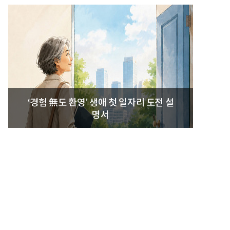
‘경험 無도 환영’ 생애 첫 일자리 도전 설
명서