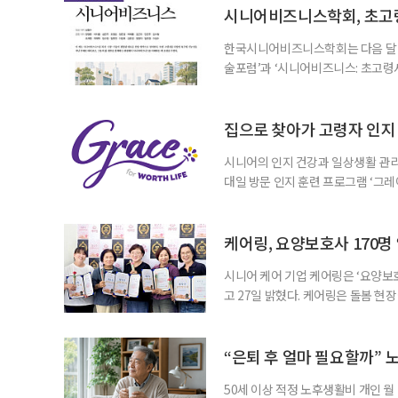
시니어비즈니스학회, 초고
한국시니어비즈니스학회는 다음 달 12
술포럼’과 ‘시니어비즈니스: 초고령
사회가 가져올 사회·경제적 변화에 
협력 기반을 넓히기 위해 마련됐다.
계하다’를 주제로 기조강연을 한다. 
집으로 찾아가 고령자 인지·
시니어의 인지 건강과 일상생활 관리
대일 방문 인지 훈련 프로그램 ‘그레
1~2회 이용자의 집을 방문해 인지
해 고령자의 외로움을 덜고, 식사와 
사용하는 자체 개발 워크북이 활용된다
케어링, 요양보호사 170명
시니어 케어 기업 케어링은 ‘요양보호
고 27일 밝혔다. 케어링은 돌봄 
기 위해 매년 명예 요양보호사를 선
동안 돌본 사례 등을 기준으로 각 
점에서 선정된 요양보호사들에게 위
“은퇴 후 얼마 필요할까” 
지식
50세 이상 적정 노후생활비 개인 월