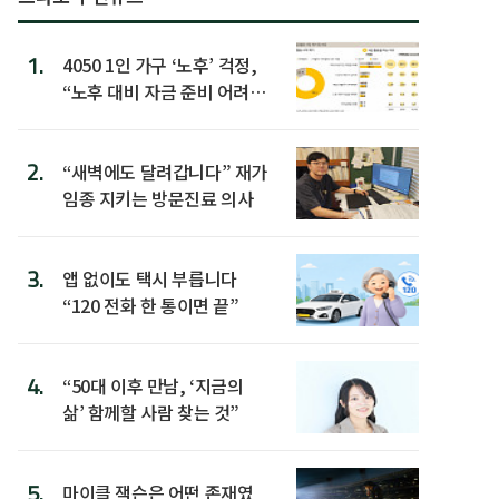
1.
4050 1인 가구 ‘노후’ 걱정,
“노후 대비 자금 준비 어려
워”
2.
“새벽에도 달려갑니다” 재가
임종 지키는 방문진료 의사
3.
앱 없이도 택시 부릅니다
“120 전화 한 통이면 끝”
4.
“50대 이후 만남, ‘지금의
삶’ 함께할 사람 찾는 것”
5.
마이클 잭슨은 어떤 존재였