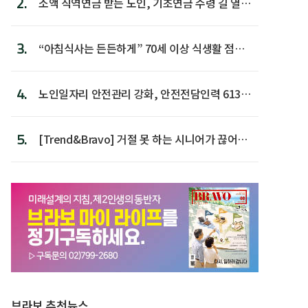
2.
소액 직역연금 받는 노인, 기초연금 수령 길 열린
다
3.
“아침식사는 든든하게” 70세 이상 식생활 점수
가장 높아
4.
노인일자리 안전관리 강화, 안전전담인력 613명
첫 배치
5.
[Trend&Bravo] 거절 못 하는 시니어가 끊어야
할 행동 5
브라보 추천뉴스