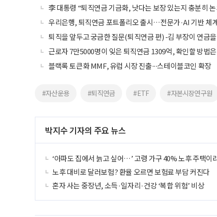
李 대통령 “퇴직연금 기금화, 낫다는 보장 있는지 충분히 
우리은행, 퇴직연금 포트폴리오 출시…전문가·AI 기반 체
퇴직을 앞두고 궁금한 질문(퇴직연금 편) -김 부장이 연금
근로자 7만5000명이 잊은 퇴직연금 1309억, 확인할 방법은
블랙록 토큰화 MMF, 유럽 시장 진출∙∙∙스테이블코인 확장
#자산운용
#퇴직연금
#ETF
#자본시장연구원
박지수 기자의 주요 뉴스
‘아파도 집에서 늙고 싶어…’ 고령 가구 40% 노후 주택이
노후 대비로 달러보험? 환율 오르면 보험료 부담 커진다
혼자 사는 중장년, 소득·일자리·건강 ‘복합 위험’ 비상