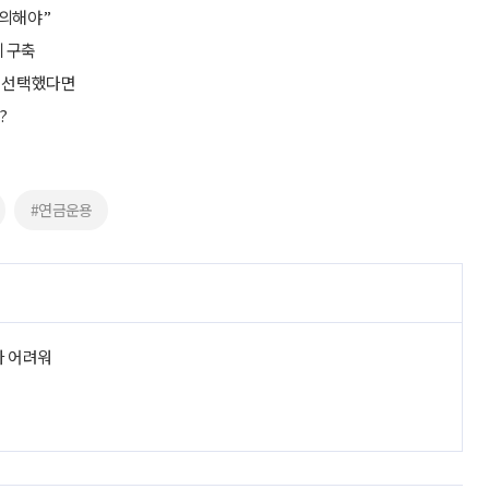
논의해야”
계 구축
을 선택했다면
?
#연금운용
라 어려워