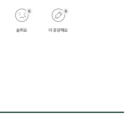
0
0
슬퍼요
더 궁금해요