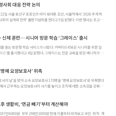
령사회 대응 전략 논의
일 서울 용산구 포포인츠 바이 쉐라톤 조선, 서울역에서 ‘2026 추계 학
사회의 설계와 전략’ 출판기념회를 연다고 5일 밝혔다. 이번 행사는 초고령
대응하기 위한 정책과 산업 전략을 논의하고, 학계와 산업계, 정책 현장의
 학술포럼에서는 김형수 호서대 교수가 ‘시니어비즈니스, 초고령사회를 설
이어 공동저자들이 돌봄과 금융, 헬스케어, 여가, 식품, 디지털 기술 등
신체 훈련… 시니어 방문 학습 ‘그레이스’ 출시
를 돕는 방문형 학습 서비스가 나왔다. 커넥티드456은 시니어를 위한 일
이스’를 출시했다고 4일 밝혔다. 그레이스는 전문 교육을 받은 매니저가 주
 훈련과 신체 활동을 진행하는 서비스다. 정기적인 대화와 정서적 교류를 통
약 복용 여부 등 일상생활 상태도 함께 살핀다. 인지 훈련에는 종이와 펜을
. 문제는 기억력과 주의집중력, 언어능력, 시공간 능력, 계산 능
 ‘명예 요양보호사’ 위촉
사의 날’을 맞아 소속 요양보호사 170명을 ‘명예 요양보호사’로 위촉했다
현장에서 근무하는 요양보호사의 사기를 높이고 조직에 대한 소속감을 강화하
정하고 있다. 돌봄 난도가 높은 어르신을 담당하거나 한 명의 어르신을 오랫
지역본부장의 추천을 받아 선정한다. 올해는 광주와 부산을 비롯한 전국 직영
촉장과 감사 편지를 전달했다. 우수 요양보호사들이 현장에서 쌓은 돌봄
노후 생활비, ‘연금 빼기’부터 계산해야
 197만6000원·부부 298만1000원 현재 지출부터 따져보고 국민·퇴직·개