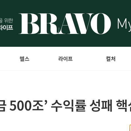
헬스
라이프
컬처
 500조’ 수익률 성패 