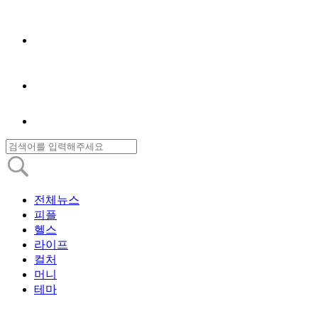
전체뉴스
피플
헬스
라이프
컬처
머니
테마