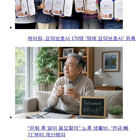
케어링, 요양보호사 170명 ‘명예 요양보호사’ 위촉
“은퇴 후 얼마 필요할까” 노후 생활비, ‘연금 빼
기’부터 계산해야