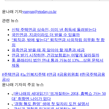
윤나래 기자
yunyun@etoday.co.kr
관련 뉴스
신탁 주택연금 상속인, 이미 낸 취득세 돌려받는다
국민연금, 지금이라도 더 받을 수 있을까
“퇴직금, 밖에 쌓는다” 퇴직연금 사외적립 의무화 첫 합
의
유족연금 받을 때 꼭 알아야 할 재혼과 세금
연금 받기 시작하면, 건강보험료는 어떻게 달라질까
美 클래리티 법안 연내 통과 가능성 13%…상원 문턱서
제동
#주택연금
#노인복지주택
#연금
#금융위원회
#한국주택금융
공사
윤나래 기자의 주요 뉴스
⌞
[윤나래의 세대읽기] ‘뜨개질하는 20대, 흠뻑쇼 가는 50
대’ 취향엔 나이가 없다
⌞
‘경험 無도 환영’ 생애 첫 일자리 도전 설명서
⌞
관심과 경험을 일거리로 설계하는 법