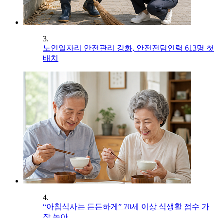
3.
노인일자리 안전관리 강화, 안전전담인력 613명 첫
배치
4.
“아침식사는 든든하게” 70세 이상 식생활 점수 가
장 높아