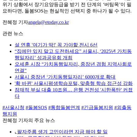
위기 상황에서 장기요양등급을 받기 전 단계의 ‘버팀목’이 필
요하다면, 돌봄SOS는 현실적인 선택지 중 하나가 될 수 있다.
전혜정 기자
angela@etoday.co.kr
관련 뉴스
설 연휴 '여기가 딱!' 꼭 가야할 전시 6선
“집에만 있지 말고 도전하세요” 서울시, ‘2025년 가치동
행일자리’ 성과공유회 개최
오세훈 시장 “가치동행일자리, 중장년 경험 지역사회로
연결”
서울시 중장년 ‘가치동행일자리’ 6000개로 확대
'확 바뀐' 서울시평생학습포털, 맞춤형 학습 접근성 강화
잠재적 부실 대출 10조원… 은행 건전성 '시한폭탄' 커졌
다
#서울시청
#돌봄SOS
#통합돌봄연계
#긴급돌봄지원
#외출동
행지원
전혜정 기자의 주요 뉴스
⌞
팔자주름 생겨 고민이라면 지금 해야 할 일