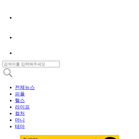
전체뉴스
피플
헬스
라이프
컬처
머니
테마