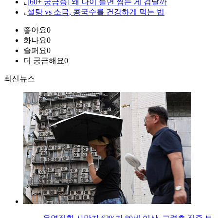
⌞
[60+ 궁금증] 왜 나이 들면 씹는 게 겁날까
⌞
설탕 vs 소금, 콩국수를 건강하게 먹는 법
좋아요
0
화나요
0
슬퍼요
0
더 궁금해요
0
최신뉴스