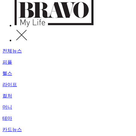
전체뉴스
피플
헬스
라이프
컬처
머니
테마
카드뉴스