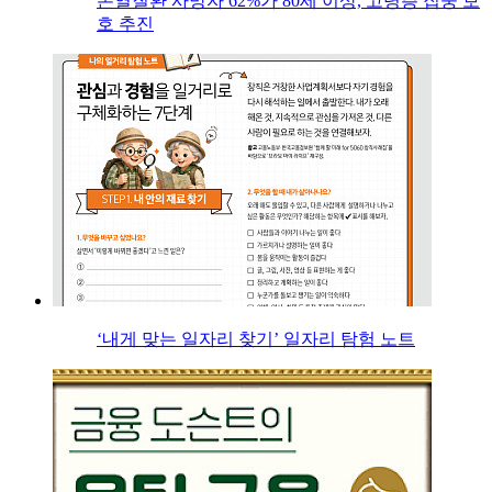
온열질환 사망자 62%가 80세 이상, 고령층 집중 보
호 추진
‘내게 맞는 일자리 찾기’ 일자리 탐험 노트