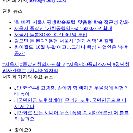
서지희 기자
jhsseo@etoday.co.kr
관련 뉴스
'확 바뀐' 서울시평생학습포털, 맞춤형 학습 접근성 강화
서울시 중장년 ‘가치동행일자리’ 6000개로 확대
서울시 돌봄SOS에 예산 361억 투입
걸으면 돈 된다? 은행·서울시 ‘걷기 혜택’ 뭐길래
싸이월드, 10월 부활 예고…그러나 핵심 사업안은 ‘추후
공개’
#서울시
#중장년취업사관학교
#서울시50플러스재단
#청년취
업사관학교
#시니어일자리
서지희 기자의 주요 뉴스
⌞
만 65~74세 고령층, 손아귀 힘 빠지면 우울장애 위험 7
배 높아
⌞
[국민연금 노후설계①] 무너진 노후, 국민연금으로 다
시 세우다
⌞
[만화로 보는 시니어 뉴스] 폭염 속 치매어르신 더 촘촘
히 살펴요
좋아요
0