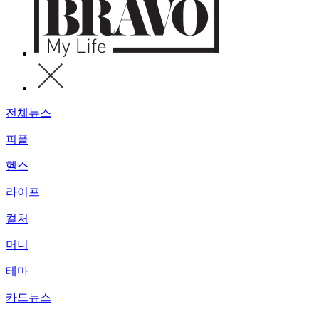
전체뉴스
피플
헬스
라이프
컬처
머니
테마
카드뉴스