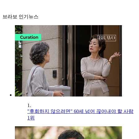
브라보 인기뉴스
1.
"후회하지 않으려면" 60세 넘어 끊어내야 할 사람
1위