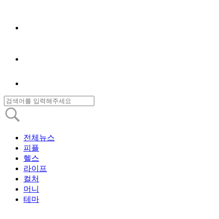
전체뉴스
피플
헬스
라이프
컬처
머니
테마