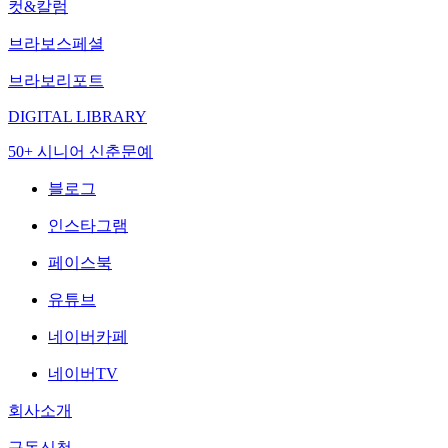
컷&칼럼
브라보스페셜
브라보리포트
DIGITAL LIBRARY
50+ 시니어 신춘문예
블로그
인스타그램
페이스북
유튜브
네이버카페
네이버TV
회사소개
구독신청