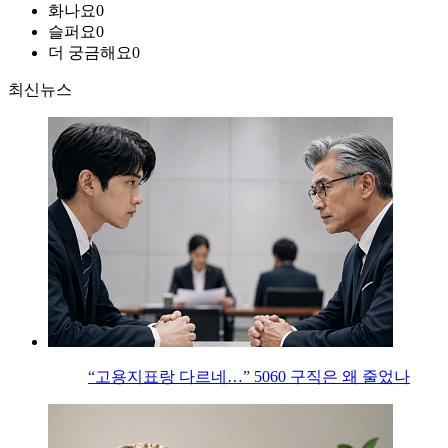
화나요
0
슬퍼요
0
더 궁금해요
0
최신뉴스
“고용지표랑 다르네…” 5060 구직은 왜 줄었나