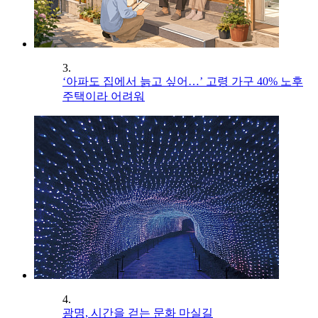
3.
‘아파도 집에서 늙고 싶어…’ 고령 가구 40% 노후
주택이라 어려워
4.
광명, 시간을 걷는 문화 마실길