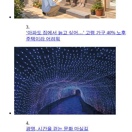
3.
‘아파도 집에서 늙고 싶어…’ 고령 가구 40% 노후
주택이라 어려워
4.
광명, 시간을 걷는 문화 마실길