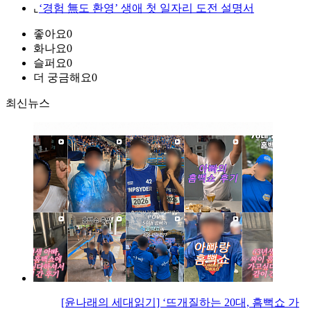
⌞
‘경험 無도 환영’ 생애 첫 일자리 도전 설명서
좋아요
0
화나요
0
슬퍼요
0
더 궁금해요
0
최신뉴스
[윤나래의 세대읽기] ‘뜨개질하는 20대, 흠뻑쇼 가