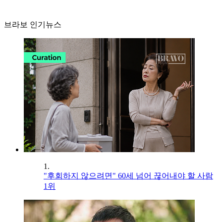
브라보 인기뉴스
1.
"후회하지 않으려면" 60세 넘어 끊어내야 할 사람
1위