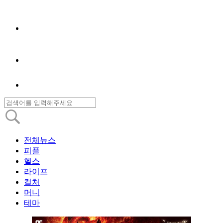
전체뉴스
피플
헬스
라이프
컬처
머니
테마