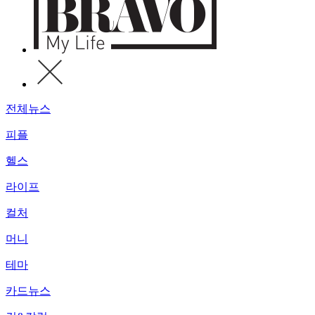
전체뉴스
피플
헬스
라이프
컬처
머니
테마
카드뉴스