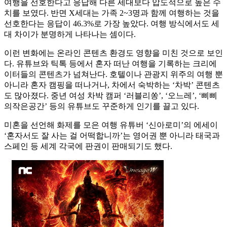
여행을 선호한다고 응답해 다른 세대보다 압도적으로 높은 수
치를 보였다. 반면 X세대는 가족 2~3명과 함께 여행하는 것을
선호한다는 응답이 46.3%로 가장 높았다. 여행 방식에서도 세
대 차이가 분명하게 나타나는 셈이다.
이런 변화에는 온라인 콘텐츠 환경도 영향을 미친 것으로 보인
다. 유튜브와 틱톡 등에서 혼자 떠난 여행을 기록하는 크리에
이터들의 콘텐츠가 넘쳐난다. 호텔이나 관광지 위주의 여행 뿐
아니라 혼자 캠핑을 떠나거나, 차에서 숙박하는 ‘차박’ 콘텐츠
도 많아졌다. 중년 여성 차박 캠퍼 ‘러블리쏭’, ‘오느레’, ‘삐삐
의작은공간’ 등의 유튜브도 꾸준하게 인기를 끌고 있다.
미혼을 선언해 화제를 모은 여행 유튜버 ‘신아로미’의 에세이
‘혼자서도 잘 사는 걸 어떡합니까’는 영어권 뿐 아니라 태국과
스페인 등 세계 각국에 판권이 판매되기도 했다.