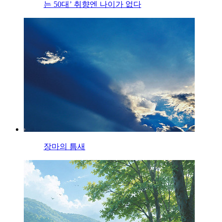
는 50대’ 취향엔 나이가 없다
장마의 틈새