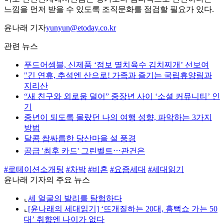
느낌을 먼저 받을 수 있도록 조직문화를 점검할 필요가 있다.
윤나래 기자
yunyun@etoday.co.kr
관련 뉴스
푸드어셈블, 신제품 ‘점보 멸치육수 김치찌개’ 선보여
"긴 연휴, 추석엔 산으로! 가족과 즐기는 국립휴양림과
지리산
“새 친구와 외로움 덜어” 중장년 사이 ‘소셜 커뮤니티’ 인
기
중년이 되도록 몰랐던 나의 여행 성향, 파악하는 3가지
방법
달콤 쌉싸름한 당산마을 설 풍경
공급 '최후 카드' 그린벨트⋯관건은
#로테이션소개팅
#차박
#비혼
#요즘세대
#세대읽기
윤나래 기자의 주요 뉴스
⌞
세 얼굴의 발리를 탐험하다
⌞
[윤나래의 세대읽기] ‘뜨개질하는 20대, 흠뻑쇼 가는 50
대’ 취향엔 나이가 없다