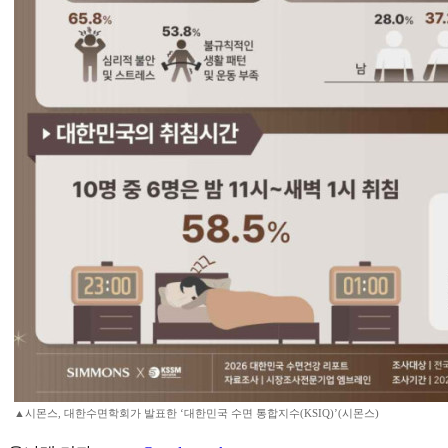
▲시몬스, 대한수면학회가 발표한 ‘대한민국 수면 통합지수(KSIQ)’(시몬스)