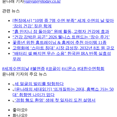
윤나래 기자
yunyun@etoday.co.kr
관련 뉴스
[현장에서] “10명 중 7명 수면 부족” 세계 수면의 날 맞아
‘잠의 건강’ 짚은 학계
“흙 만지니 잠 돌아와” 원예 활동, 고령자 건강에 효과
“건강 강박은 피곤” 2026 웰니스 트랜드는 ‘장수 주거’
꽃중년 위한 홈트레이닝 & 홈케어 추천 아이템 11종
고령화에 ‘스마트 침대’ 시장 급성장, 2032년 8조 원 규모
"배터리 셀 빠지면 무슨 소용" 한국판 IRA 반쪽 실효성
우려
#세계수면의날
#불면증
#코골이
#시몬스
#대한수면학회
윤나래 기자의 주요 뉴스
⌞
세 얼굴의 발리를 탐험하다
⌞
[윤나래의 세대읽기] ‘뜨개질하는 20대, 흠뻑쇼 가는 50
대’ 취향엔 나이가 없다
⌞
‘경험 無도 환영’ 생애 첫 일자리 도전 설명서
좋아요
0
화나요
0