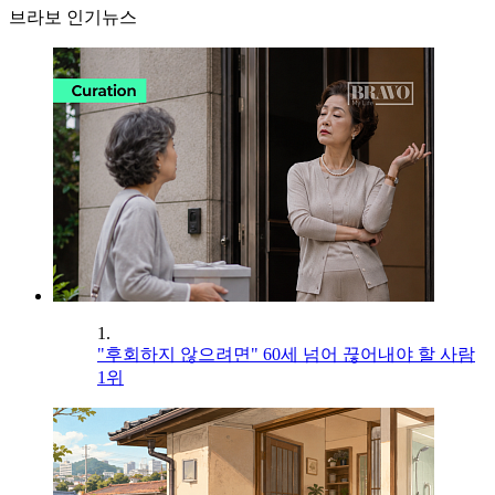
브라보 인기뉴스
1.
"후회하지 않으려면" 60세 넘어 끊어내야 할 사람
1위