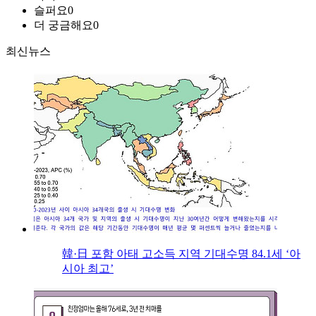
슬퍼요
0
더 궁금해요
0
최신뉴스
韓·日 포함 아태 고소득 지역 기대수명 84.1세 ‘아
시아 최고’