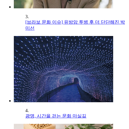
3.
[브라보 문화 이슈] 유방암 투병 후 더 단단해진 박
미선
4.
광명, 시간을 걷는 문화 마실길