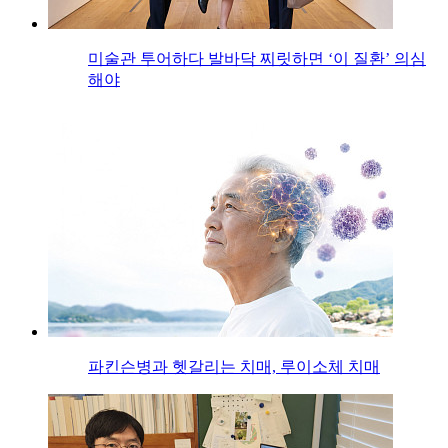
미술관 투어하다 발바닥 찌릿하면 ‘이 질환’ 의심
해야
파킨슨병과 헷갈리는 치매, 루이소체 치매