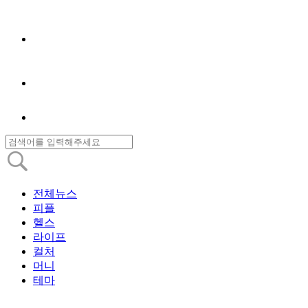
전체뉴스
피플
헬스
라이프
컬처
머니
테마