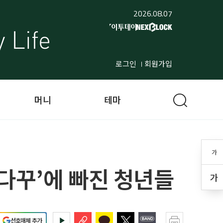
2026.08.07
로그인
회원가입
머니
테마
가
다꾸’에 빠진 청년들
가
선호매체 추가