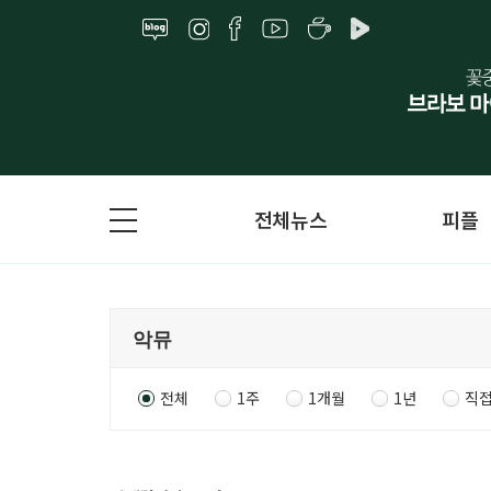
전체뉴스
피플
전체
1주
1개월
1년
직