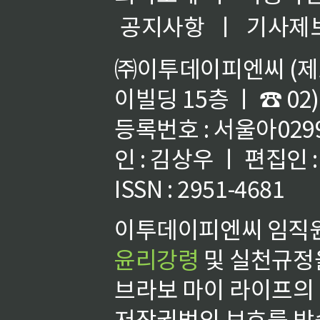
공지사항
ㅣ
기사제
㈜이투데이피엔씨 (제호
이빌딩 15층 ㅣ ☎ 02)
등록번호 : 서울아02992
인 : 김상우 ㅣ 편집인
ISSN : 2951-4681
이투데이피엔씨 임직원
윤리강령
및 실천규정을
브라보 마이 라이프의
저작권법의 보호를 받