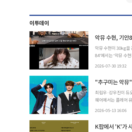
이투데이
악뮤 수현, 기안
악뮤 수현이 30kg을 감량하
84’에서는 ‘악뮤 수
영상에서 기안84는 
2026-07-30 19:32
수현은 “진짜 하기 싫
"추구미는 악뮤"
최립우·강우진이 듀오 그룹 플레
퀘어에서는 플레어 유
우, 강우진이 참석해 신
2026-05-13 16:06
는 이날 미니 1집 '유
K팝에서 'K'가