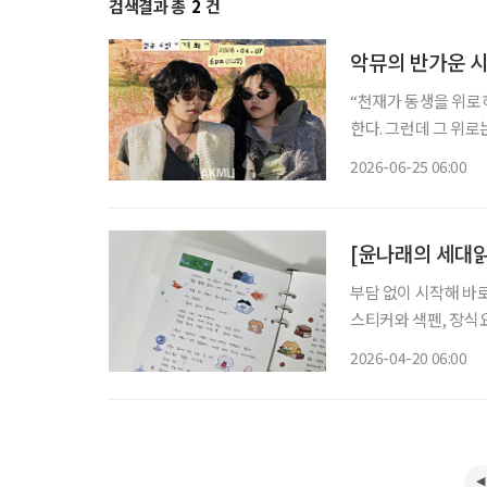
검색결과 총
2
건
악뮤의 반가운 시
“천재가 동생을 위로하
한다. 그런데 그 위
우리 모두의 가슴도 울
2026-06-25 06:00
닭을 살펴
[윤나래의 세대읽
부담 없이 시작해 바로
스티커와 색펜, 장식
한다. 그런데 이 다꾸
2026-04-20 06:00
의 ‘별다꾸’라는 표현