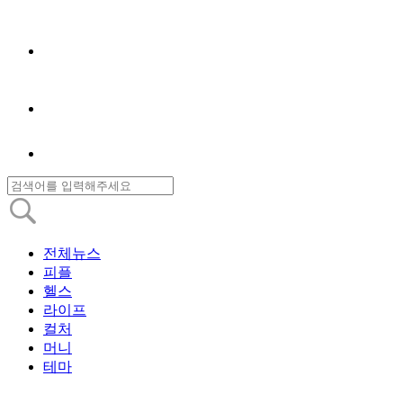
전체뉴스
피플
헬스
라이프
컬처
머니
테마