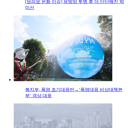
[브라보 문화 이슈] 유방암 투병 후 더 단단해진 박
미선
복지부, 폭염 초기대응반→‘폭염대응 비상대책본
부’ 격상 대응