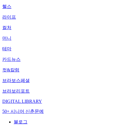
헬스
라이프
컬처
머니
테마
카드뉴스
컷&칼럼
브라보스페셜
브라보리포트
DIGITAL LIBRARY
50+ 시니어 신춘문예
블로그