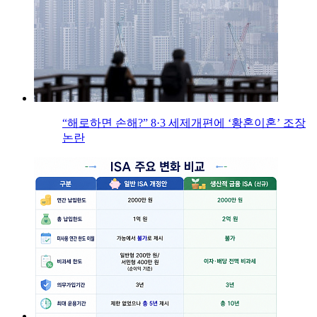
“해로하면 손해?” 8·3 세제개편에 ‘황혼이혼’ 조장
논란