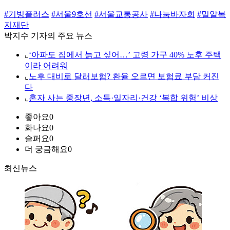
#기빙플러스
#서울9호선
#서울교통공사
#나눔바자회
#밀알복
지재단
박지수 기자의 주요 뉴스
⌞
‘아파도 집에서 늙고 싶어…’ 고령 가구 40% 노후 주택
이라 어려워
⌞
노후 대비로 달러보험? 환율 오르면 보험료 부담 커진
다
⌞
혼자 사는 중장년, 소득·일자리·건강 ‘복합 위험’ 비상
좋아요
0
화나요
0
슬퍼요
0
더 궁금해요
0
최신뉴스