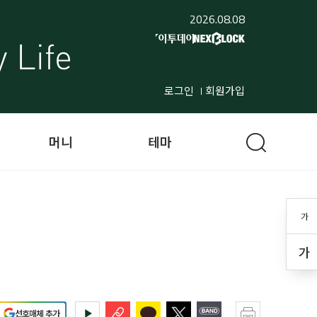
2026.08.08
로그인
회원가입
머니
테마
가
가
선호매체 추가