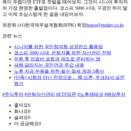
목이 두렵다면 ETF로 첫발을 떼어보자. 그것이 시니어 투자자
의 가장 현명한 출발점이다. 코스피 5000 시대, 구경만 하지 말
고 이제 조심스럽게 한 걸음 내딛어보자.
최문희 (사)한국재무설계협회(IFPK) 회장
bravo@etoday.co.kr
관련 뉴스
시니어를 위한 국민참여형 성장펀드 활용법
코스피 5000 시대, 은퇴자를 위한 자산관리 전략
은퇴 후 의료비 보험과 제도로 준비하는 법
새해 달라지는 국민연금 주요 내용
노후 자금 운용을 위한 필수 절세 계좌 3총사
[단독] 시험장 아닌 전장으로… 韓 드론, 우크라서 실전
평가
#주식투자
#은퇴자산관리
#ETF입문
#노후재테크
#배당투자
좋아요
0
화나요
0
슬퍼요
0
더 궁금해요
0