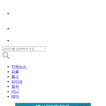
전체뉴스
피플
헬스
라이프
컬처
머니
테마