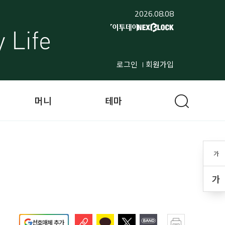
2026.08.08
로그인
회원가입
머니
테마
가
가
선호매체 추가