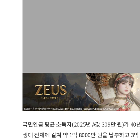
국민연금 평균 소득자(2025년 A값 309만 원)가 
생애 전체에 걸쳐 약 1억 8000만 원을 납부하고 3