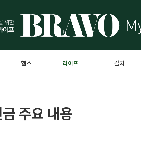
헬스
라이프
컬처
금 주요 내용