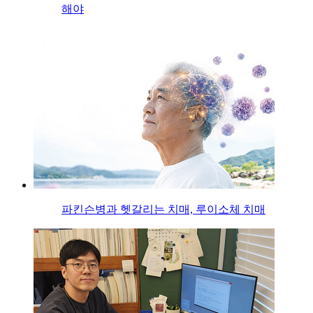
해야
파킨슨병과 헷갈리는 치매, 루이소체 치매