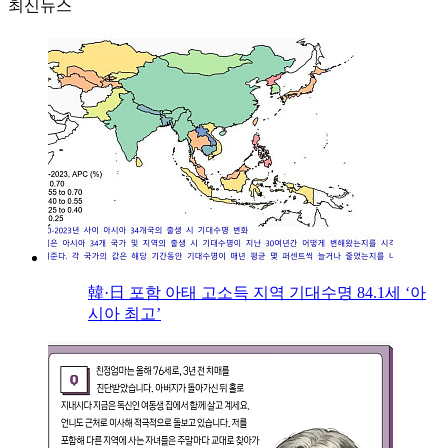
최신뉴스
韓·日 포함 아태 고소득 지역 기대수명 84.1세 ‘아
시아 최고’