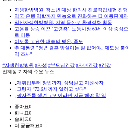
자생한방병원, 청소년 대상 한의사 진로직업체험 진행
약국·은행 역할까지 만능으로 진화하는 日 이동판매차
일산자생한방병원, 지역 등산로 환경정화 활동
고용률 상승 이끈 ‘고령층’, 노동시장 60세 이상 중심으
로 이동
이토록 고요한 대숲의 평온, 죽도
李 대통령 "청년 결혼 망설이는 일 없어야...제도상 불이
익 조사"
#자생한방병원
#자생
#부모님건강
#자녀건강
#건강
전혜정 기자의 주요 뉴스
⌞
재취업부터 창업까지, 상담받고 지원하자
⌞
고령자 “73.6세까지 일하고 싶다”
⌞
팔자주름 생겨 고민이라면 지금 해야 할 일
좋아요
0
화나요
0
슬퍼요
0
더 궁금해요
0