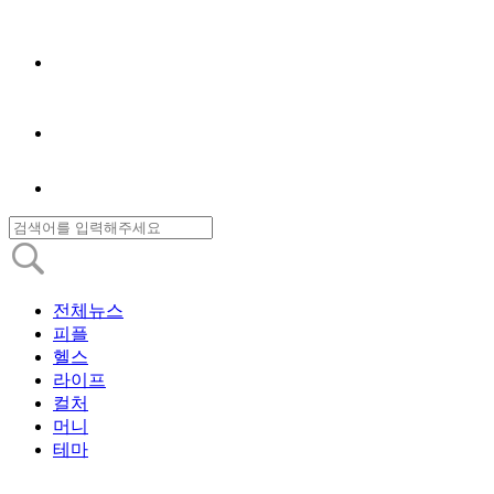
전체뉴스
피플
헬스
라이프
컬처
머니
테마