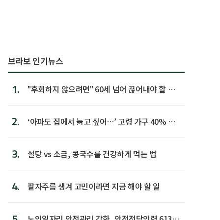
브라보 인기뉴스
1.
"후회하지 않으려면" 60세 넘어 끊어내야 할 사
람 1위
2.
‘아파도 집에서 늙고 싶어…’ 고령 가구 40% 노
후 주택이라 어...
3.
설탕 vs 소금, 콩국수를 건강하게 먹는 법
4.
팔자주름 생겨 고민이라면 지금 해야 할 일
5.
노인일자리 안전관리 강화, 안전전담인력 613명