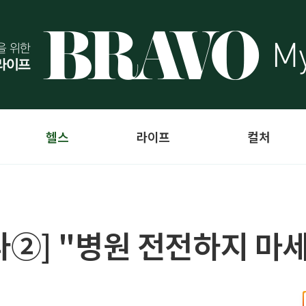
헬스
라이프
컬처
②] "병원 전전하지 마