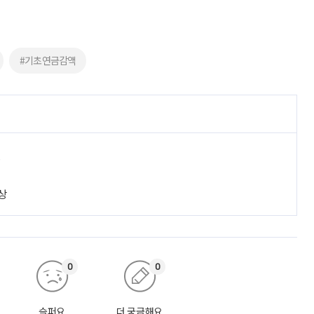
#기초연금감액
진
상
0
0
슬퍼요
더 궁금해요