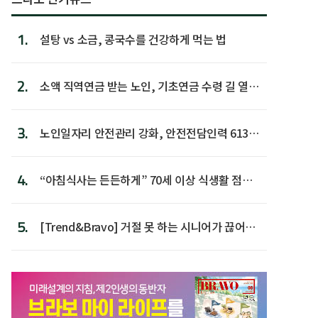
1.
설탕 vs 소금, 콩국수를 건강하게 먹는 법
2.
소액 직역연금 받는 노인, 기초연금 수령 길 열린
다
3.
노인일자리 안전관리 강화, 안전전담인력 613명
첫 배치
4.
“아침식사는 든든하게” 70세 이상 식생활 점수
가장 높아
5.
[Trend&Bravo] 거절 못 하는 시니어가 끊어야
할 행동 5