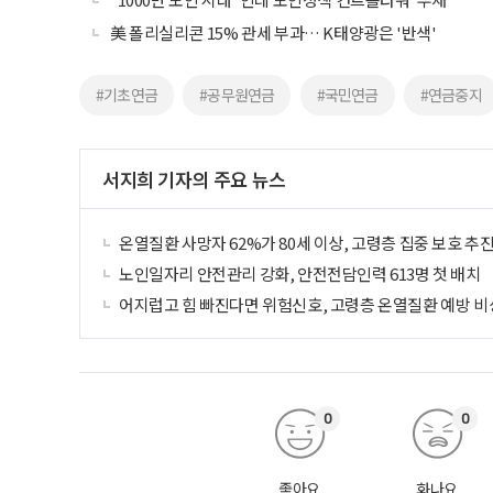
美 폴리실리콘 15% 관세 부과… K태양광은 '반색'
#기초연금
#공무원연금
#국민연금
#연금중지
서지희 기자의 주요 뉴스
온열질환 사망자 62%가 80세 이상, 고령층 집중 보호 추
노인일자리 안전관리 강화, 안전전담인력 613명 첫 배치
어지럽고 힘 빠진다면 위험신호, 고령층 온열질환 예방 비
0
0
좋아요
화나요