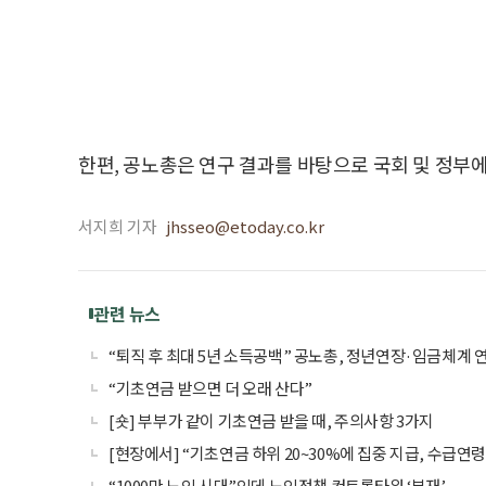
한편, 공노총은 연구 결과를 바탕으로 국회 및 정부에
서지희 기자
jhsseo@etoday.co.kr
관련 뉴스
“퇴직 후 최대 5년 소득공백” 공노총, 정년연장·임금체계 
“기초연금 받으면 더 오래 산다”
[숏] 부부가 같이 기초연금 받을 때, 주의사항 3가지
[현장에서] “기초연금 하위 20~30%에 집중 지급, 수급연
“1000만 노인 시대”인데 노인정책 컨트롤타워 ‘부재’