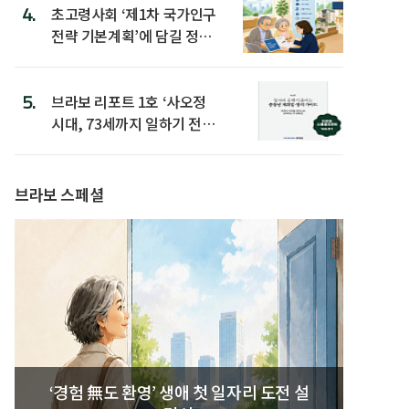
4.
초고령사회 ‘제1차 국가인구
전략 기본계획’에 담길 정책
은
5.
브라보 리포트 1호 ‘사오정
시대, 73세까지 일하기 전략’
발간
브라보 스페셜
‘경험 無도 환영’ 생애 첫 일자리 도전 설