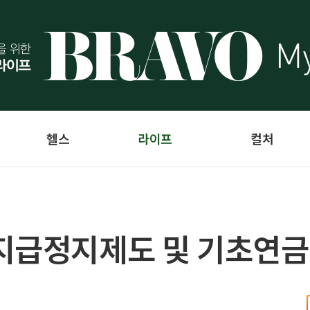
헬스
라이프
컬처
지급정지제도 및 기초연금