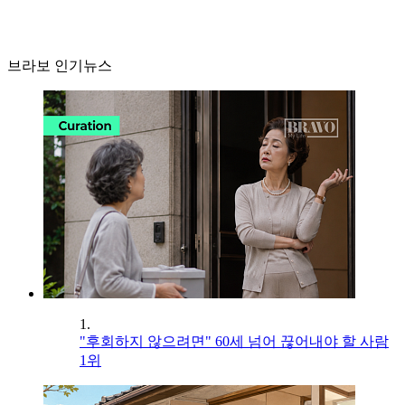
브라보 인기뉴스
1.
"후회하지 않으려면" 60세 넘어 끊어내야 할 사람
1위