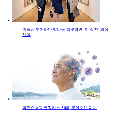
미술관 투어하다 발바닥 찌릿하면 ‘이 질환’ 의심
해야
파킨슨병과 헷갈리는 치매, 루이소체 치매