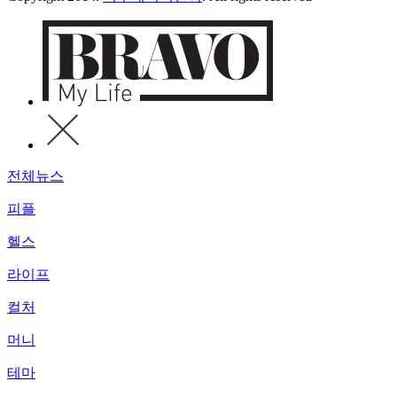
전체뉴스
피플
헬스
라이프
컬처
머니
테마