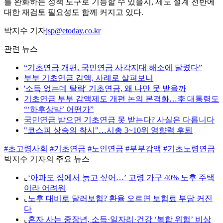
를 완화하는 정책 도구로 기능할 수 있을지, 제도 설계 전반에
대한 재검토 필요성도 함께 커지고 있다.
박지수 기자
jsp@etoday.co.kr
관련 뉴스
“기초연금 개편, 국민연금 사각지대 해소에 달렸다”
부부 기초연금 감액, 사례로 살펴보니
'소득 없는데 탈락' 기초연금, 왜 나만 못 받을까
기초연금 부부 감액제도 개편 논의 본격화…李 대통령도
“‘하후상박’ 어떤가”
국민연금 받으면 기초연금 못 받는다? 사실은 다릅니다
"코스피 상승의 착시"…시총 3~10위 영향력 후퇴
#초고령사회
#기초연금
#노인연금
#부부감액
#기초노령연금
박지수 기자의 주요 뉴스
⌞
‘아파도 집에서 늙고 싶어…’ 고령 가구 40% 노후 주택
이라 어려워
⌞
노후 대비로 달러보험? 환율 오르면 보험료 부담 커진
다
⌞
혼자 사는 중장년, 소득·일자리·건강 ‘복합 위험’ 비상