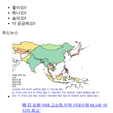
좋아요
0
화나요
0
슬퍼요
0
더 궁금해요
0
최신뉴스
韓·日 포함 아태 고소득 지역 기대수명 84.1세 ‘아
시아 최고’