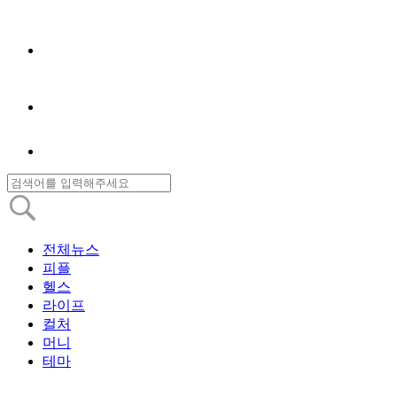
전체뉴스
피플
헬스
라이프
컬처
머니
테마