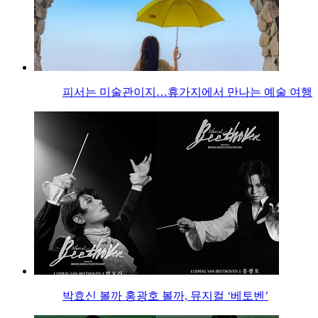
피서는 미술관이지…휴가지에서 만나는 예술 여행
박효신 볼까 홍광호 볼까, 뮤지컬 ‘베토벤’