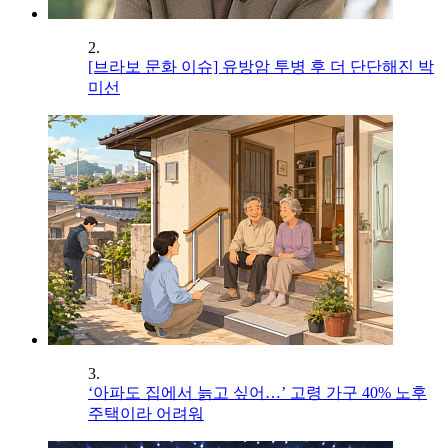
2.
[브라보 문화 이슈] 유방암 투병 후 더 단단해진 박
미선
3.
‘아파도 집에서 늙고 싶어…’ 고령 가구 40% 노후
주택이라 어려워