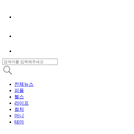
전체뉴스
피플
헬스
라이프
컬처
머니
테마