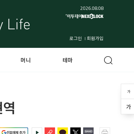
2026.08.08
로그인
회원가입
머니
테마
가
현역
가
선호매체 추가