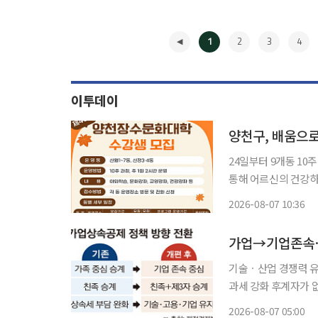
1
2
3
4
이투데이
양천구, 배움으로
24일부터 9개동 10주 과정 
통해 어르신의 건강하
7일 밝혔다. 올해 하반기 제40기 양천장수문화대학은 이달 24일부터 11월 12일까지 신월
2026-08-07 10:36
1~7동, 신정 3‧4동
◀
가업→기업존속⋯
기술ㆍ산업 경쟁력 유
과세 강화 후계자가 없다는 이유로 멀쩡한 기업이 문을 닫고, 수십 년 쌓은 기술과 일자리까지
사라지는 ‘승계절벽’
2026-08-07 05:00