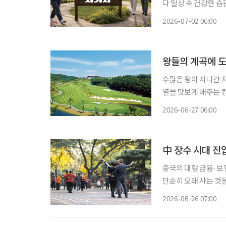
다 일상 속 건강한 
균형 잡힌 식사와 규칙적인 운동, 
2026-07-02 06:00
식 PD(본지 5월호 
왕들의 계곡에 
수많은 왕이 지나간 
열을 맛보게 해주는 킹스데일 골프클럽이다.
쟁이 끊이지 않았다.
2026-06-27 06:00
문이었다. 그래서 충
中 장수 시대 진
중국의 대형 금융·보
단순히 오래 사는 것
로 의료·보험·노인돌봄 서비스를 
2026-06-26 07:00
들어섰다. 중국 국가통