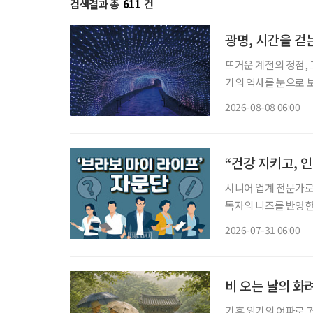
검색결과 총
611
건
광명, 시간을 걷
뜨거운 계절의 정점, 
기의 역사를 눈으로 보
광명시다. 요즘 여가 활동이나 휴식의 트렌드가 세대별로 달라졌다. 그저 어딘가로 떠난다는
2026-08-08 06:00
식의 여행보다는 자신
“건강 지키고, 
시니어 업계 전문가로 
독자의 니즈를 반영한 콘
26일 오전 10시~1
2026-07-31 06:00
학교 시니어비즈니스학
비 오는 날의 화
기후 위기의 여파로 7