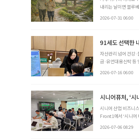
내리는 날이면 블루베리 주인장
일·일요일이 쉬는 날이
2026-07-31 06:00
휴일이 됐다. 물론 비
91세도 선택한 
자산관리 넘어 건강
금·유언대용신탁 등 
한 서비스 제공 금융권에서 시니어의 니즈는 갈수록 다양해지고 있다. 지금 무엇이 필요한지
2026-07-16 06:00
정확히 파악하는 시니
시니어퓨처, ‘시
시니어 산업 비즈니스
Front1에서 ‘시니어 비
산업 창업가와 예비창업
2026-07-06 08:29
자들은 초고령사회 진