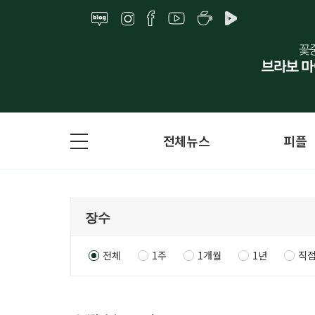
전체뉴스
피플
전체
1주
1개월
1년
직