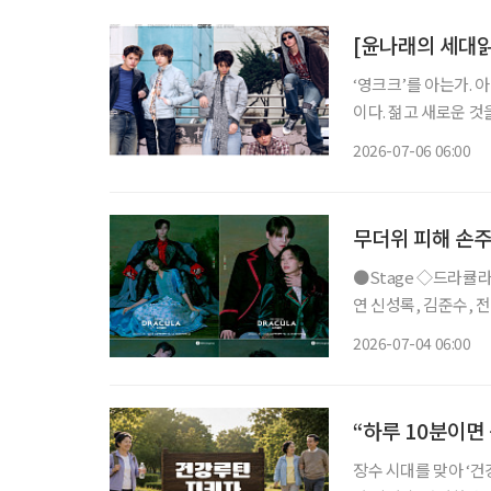
[윤나래의 세대읽기
‘영크크’를 아는가. 
이다. 젊고 새로운 
를 가르는 말로 퍼졌다
2026-07-06 06:00
무더위 피해 손주
●Stage ◇드라큘라 일정 7월 10일 ~ 10월 18일 장소 LG아트센터 서울 연출 데이빗 스완 출
연 신성록, 김준수, 전
사랑받아온 대표 흥행 
2026-07-04 06:00
넘는 세월 동안 단 한
“하루 10분이면
장수 시대를 맞아 ‘건