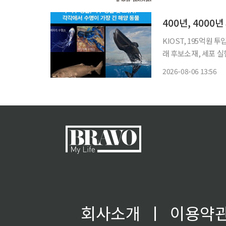
승계’를 전제로 설계
400년, 4000
KIOST, 195억원
래 후보소재, 세포 실험서
원(KIOST)이 40
2026-08-06 13:56
력을 활용해 인간의 노화
회사소개
ㅣ
이용약