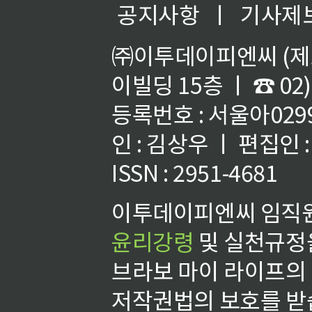
공지사항
ㅣ
기사제
㈜이투데이피엔씨 (제호
이빌딩 15층 ㅣ ☎ 02)
등록번호 : 서울아02992
인 : 김상우 ㅣ 편집인
ISSN : 2951-4681
이투데이피엔씨 임직원
윤리강령
및 실천규정을
브라보 마이 라이프의
저작권법의 보호를 받