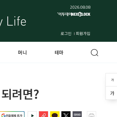
2026.08.08
로그인
회원가입
머니
테마
가
 되려면?
가
선호매체 추가