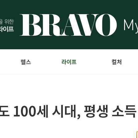
헬스
라이프
컬처
 100세 시대, 평생 소득