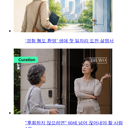
‘경험 無도 환영’ 생애 첫 일자리 도전 설명서
"후회하지 않으려면" 60세 넘어 끊어내야 할 사람