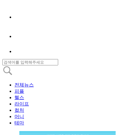
전체뉴스
피플
헬스
라이프
컬처
머니
테마