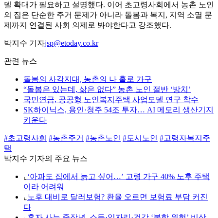
델 확대가 필요하고 설명했다. 이어 초고령사회에서 농촌 노인
의 집은 단순한 주거 문제가 아니라 돌봄과 복지, 지역 소멸 문
제까지 연결된 사회 의제로 봐야한다고 강조했다.
박지수 기자
jsp@etoday.co.kr
관련 뉴스
돌봄의 사각지대, 농촌의 나 홀로 가구
“돌봄은 있는데, 삶은 없다” 농촌 노인 절반 ‘방치’
국민연금, 공공형 노인복지주택 사업모델 연구 착수
SK하이닉스, 용인·청주 54조 투자… AI 메모리 생산기지
키운다
#초고령사회
#농촌주거
#농촌노인
#도시노인
#고령자복지주
택
박지수 기자의 주요 뉴스
⌞
‘아파도 집에서 늙고 싶어…’ 고령 가구 40% 노후 주택
이라 어려워
⌞
노후 대비로 달러보험? 환율 오르면 보험료 부담 커진
다
⌞
혼자 사는 중장년, 소득·일자리·건강 ‘복합 위험’ 비상