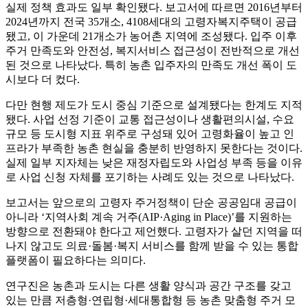
실제 정책 효과도 일부 확인됐다. 보고서에 따르면 2016년부터
2024년까지 전국 35개소, 4108세대의 고령자복지주택이 공급
됐고, 이 가운데 21개소가 농어촌 지역에 조성됐다. 입주 이후
주거 만족도와 안전성, 복지서비스 접근성이 전반적으로 개선
된 것으로 나타났다. 특히 농촌 입주자의 만족도 개선 폭이 도
시보다 더 컸다.
다만 현행 제도가 도시 중심 기준으로 설계됐다는 한계도 지적
됐다. 사업 선정 기준이 교통 접근성이나 생활편의시설, 수요
규모 등 도시형 지표 위주로 구성돼 있어 고령화율이 높고 인
프라가 부족한 농촌 현실을 충분히 반영하지 못한다는 것이다.
실제 일부 지자체는 낮은 재정자립도와 사업성 부족 등을 이유
로 사업 신청 자체를 포기하는 사례도 있는 것으로 나타났다.
보고서는 앞으로의 고령자 주거정책이 단순 공공임대 공급이
아니라 ‘지역사회 계속 거주(AIP·Aging in Place)’를 지원하는
방향으로 전환돼야 한다고 제언했다. 고령자가 살던 지역을 떠
나지 않고도 의료·돌봄·복지 서비스를 함께 받을 수 있는 통합
플랫폼이 필요하다는 의미다.
연구진은 농촌과 도시는 다른 생활 양식과 공간 구조를 갖고
있는 만큼 저층형·연립형·세대통합형 등 농촌 맞춤형 주거 모