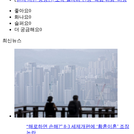
좋아요
0
화나요
0
슬퍼요
0
더 궁금해요
0
최신뉴스
“해로하면 손해?” 8·3 세제개편에 ‘황혼이혼’ 조장
논란