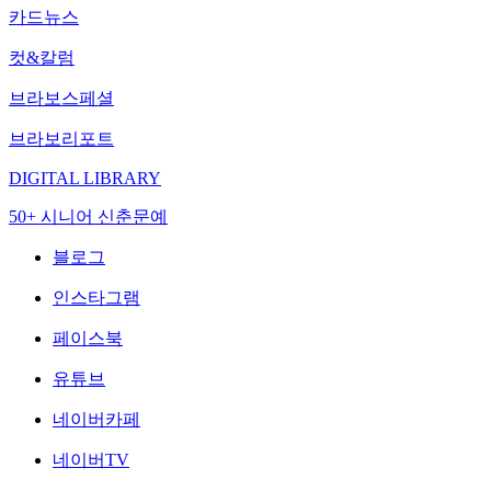
카드뉴스
컷&칼럼
브라보스페셜
브라보리포트
DIGITAL LIBRARY
50+ 시니어 신춘문예
블로그
인스타그램
페이스북
유튜브
네이버카페
네이버TV