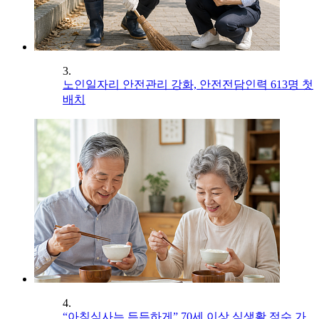
3.
노인일자리 안전관리 강화, 안전전담인력 613명 첫
배치
4.
“아침식사는 든든하게” 70세 이상 식생활 점수 가