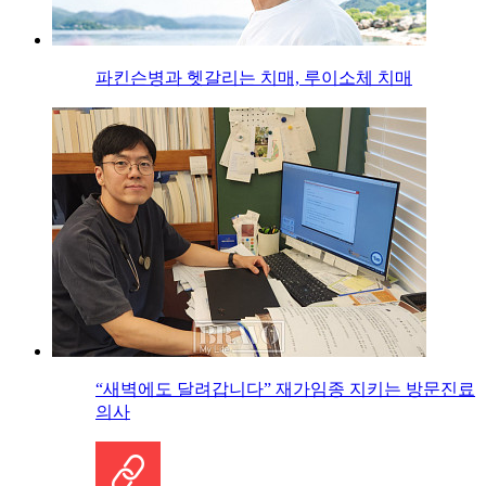
파킨슨병과 헷갈리는 치매, 루이소체 치매
“새벽에도 달려갑니다” 재가임종 지키는 방문진료
의사