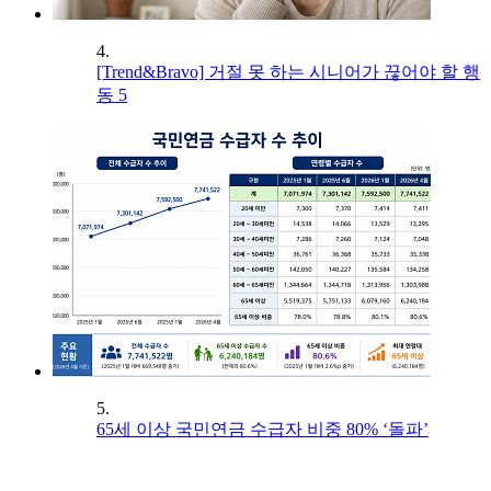
4.
[Trend&Bravo] 거절 못 하는 시니어가 끊어야 할 행
동 5
5.
65세 이상 국민연금 수급자 비중 80% ‘돌파’