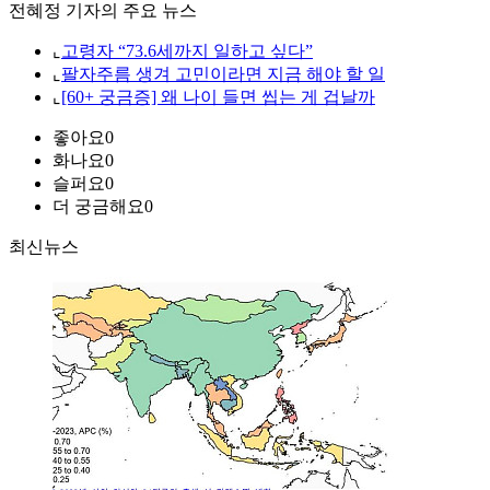
전혜정 기자의 주요 뉴스
⌞
고령자 “73.6세까지 일하고 싶다”
⌞
팔자주름 생겨 고민이라면 지금 해야 할 일
⌞
[60+ 궁금증] 왜 나이 들면 씹는 게 겁날까
좋아요
0
화나요
0
슬퍼요
0
더 궁금해요
0
최신뉴스