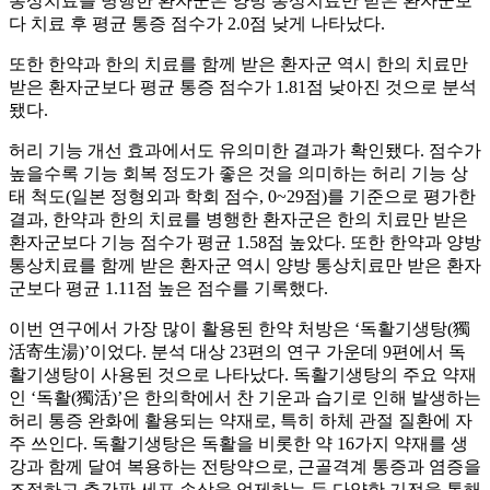
통상치료를 병행한 환자군은 양방 통상치료만 받은 환자군보
다 치료 후 평균 통증 점수가 2.0점 낮게 나타났다.
또한 한약과 한의 치료를 함께 받은 환자군 역시 한의 치료만
받은 환자군보다 평균 통증 점수가 1.81점 낮아진 것으로 분석
됐다.
허리 기능 개선 효과에서도 유의미한 결과가 확인됐다. 점수가
높을수록 기능 회복 정도가 좋은 것을 의미하는 허리 기능 상
태 척도(일본 정형외과 학회 점수, 0~29점)를 기준으로 평가한
결과, 한약과 한의 치료를 병행한 환자군은 한의 치료만 받은
환자군보다 기능 점수가 평균 1.58점 높았다. 또한 한약과 양방
통상치료를 함께 받은 환자군 역시 양방 통상치료만 받은 환자
군보다 평균 1.11점 높은 점수를 기록했다.
이번 연구에서 가장 많이 활용된 한약 처방은 ‘독활기생탕(獨
活寄生湯)’이었다. 분석 대상 23편의 연구 가운데 9편에서 독
활기생탕이 사용된 것으로 나타났다. 독활기생탕의 주요 약재
인 ‘독활(獨活)’은 한의학에서 찬 기운과 습기로 인해 발생하는
허리 통증 완화에 활용되는 약재로, 특히 하체 관절 질환에 자
주 쓰인다. 독활기생탕은 독활을 비롯한 약 16가지 약재를 생
강과 함께 달여 복용하는 전탕약으로, 근골격계 통증과 염증을
조절하고 추간판 세포 손상을 억제하는 등 다양한 기전을 통해