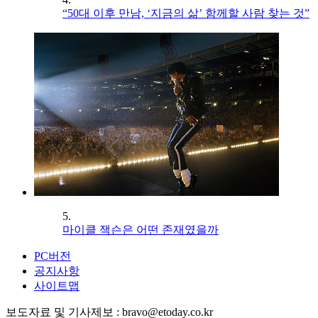
“50대 이후 만남, ‘지금의 삶’ 함께할 사람 찾는 것”
5.
마이클 잭슨은 어떤 존재였을까
PC버전
공지사항
사이트맵
보도자료 및 기사제보 : bravo@etoday.co.kr