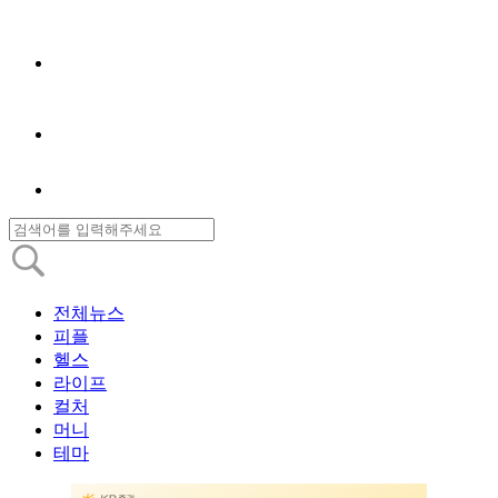
전체뉴스
피플
헬스
라이프
컬처
머니
테마