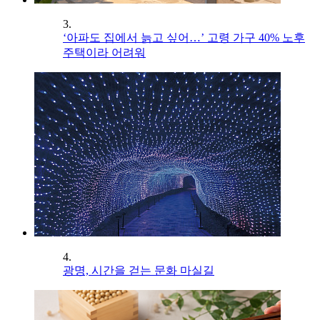
3.
‘아파도 집에서 늙고 싶어…’ 고령 가구 40% 노후
주택이라 어려워
4.
광명, 시간을 걷는 문화 마실길