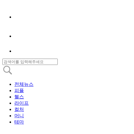
전체뉴스
피플
헬스
라이프
컬처
머니
테마