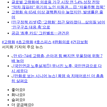
글로벌 고령화에 의료용 가구 시장 연 5.4% 성장 전망
“막차 끊길라” 위기의 노인 이동권… 日 “자율주행 접목”
고령화 속 65세 이상 결핵환자수 늘었지만, 발생률은 줄
어
[인구정책 리셋]② ‘고령화’ 접근 달라졌다…삶의질 넘어
‘인구구조 대응 축’으로
공급 '최후 카드' 그린벨트⋯관건은
#고령화
#초고령화
#호스피스
#완화의료
#건강보험
서지희 기자의 주요 뉴스
⌞
만 65~74세 고령층, 손아귀 힘 빠지면 우울장애 위험 7
배 높아
⌞
[국민연금 노후설계①] 무너진 노후, 국민연금으로 다
시 세우다
⌞
[만화로 보는 시니어 뉴스] 폭염 속 치매어르신 더 촘촘
히 살펴요
좋아요
0
화나요
0
슬퍼요
0
더 궁금해요
0