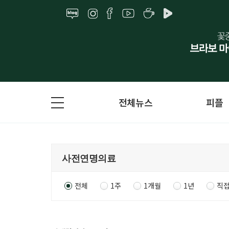
전체뉴스
피플
전체
1주
1개월
1년
직