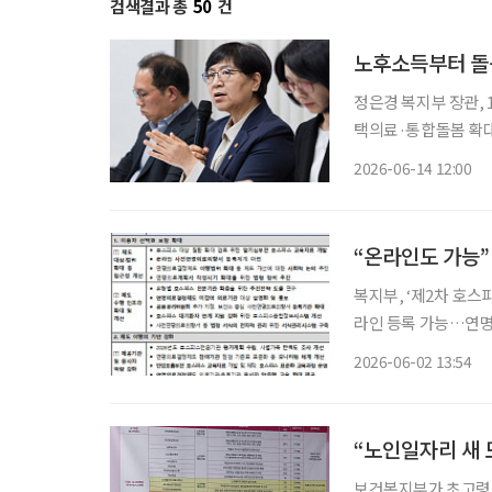
검색결과 총
50
건
노후소득부터 돌
정은경 복지부 장관, 11일 정책간담회 가져
택의료·통합돌봄 확대,
종 지원체계 마련 정은경 보건복지부 장관이 정부 출범 1주년을 맞아 정책 성과와 향후 과제
2026-06-14 12:00
를 제시했다. 핵심은
“온라인도 가능”
복지부, ‘제2차 호
라인 등록 가능…연명
기심부전 호스피스 교육자료 개발 앞으로 사전연명의료 등
2026-06-02 13:54
보건복지부에 따르면
“노인일자리 새 
보건복지부가 초고령사회