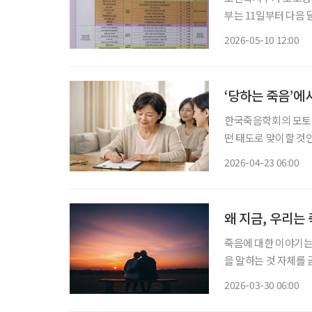
부는 11일부터 다음
기관 등을 대상으로 ‘
2026-05-10 12:00
일 밝혔다.
‘당하는 죽음’에
한국죽음학회의 모토는
떤 태도로 맞이할 것인
흔히 ‘웰다잉(Well
2026-04-23 06:00
의료의향서다. 사전
왜 지금, 우리는
죽음에 대한 이야기는
을 말하는 것 자체를 
엿볼 수 있다. 서양
2026-03-30 06:00
였다. 하지만 최근 