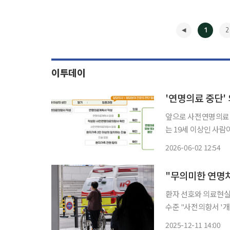
1
2
이투데이
'연명의료 중단'
앞으로 사전연명의료
는 19세 이상인 사
다. 보건복지부는 2일 이형훈 2차관 주재로 국가호스피스연명의료위원회를 열어 ‘제2차 호스
2026-06-02 12:54
피스·연명의료 종합계획
◀
"무의미한 연명치
환자 선호와 의료현실 
수준 "사전의향서 '개인화'하
층 10명 중 8명은 
2025-12-11 14:00