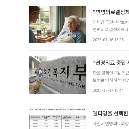
"연명의료결정제
임민경 국민건강보험
연명의료 결정자보다 
핍증 등으로 규정 연명의료결정제도의 실효성을 높이기 위해서는 호스피스 이용 대상을 확대
2026-01-16 15:25
“연명의료 중단 
한은 경제연구원 최근
보험료 인하 혜택 제언하기도 이재명 대통령이 연명 치료(연명의
제공하는 방안을 고민
2025-12-17 10:44
대통령은 16일 보건
웰다잉을 선택한 
사전에 연명의료의향서를 등