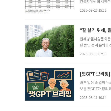
건복지위원회 서영석
리정책원이 발간한 ‘2
2025-09-26 15:52
해 8월까지 사전연명
“잘 살기 위해, 
원혜영 웰다잉문화운동
년 돌연 정계 은퇴를 
포가 아닌 품위 있는 
2025-08-18 07:00
잉’이라는 단어를 세상
[챗GPT 브리핑]
바쁜 일상 속 알짜 뉴
보를 챗GPT가 정리하고 편집국
명 돌파…여성 노인 
2025-08-11 10:14
등록자가 9일 기준 30