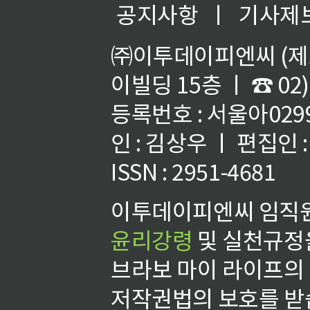
공지사항
ㅣ
기사제
㈜이투데이피엔씨 (제호
이빌딩 15층 ㅣ ☎ 02)
등록번호 : 서울아02992
인 : 김상우 ㅣ 편집인
ISSN : 2951-4681
이투데이피엔씨 임직원
윤리강령
및 실천규정을
브라보 마이 라이프의
저작권법의 보호를 받