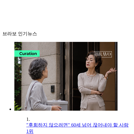
브라보 인기뉴스
1.
"후회하지 않으려면" 60세 넘어 끊어내야 할 사람
1위