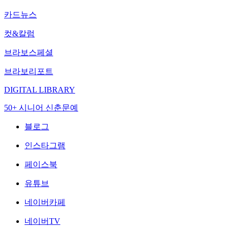
카드뉴스
컷&칼럼
브라보스페셜
브라보리포트
DIGITAL LIBRARY
50+ 시니어 신춘문예
블로그
인스타그램
페이스북
유튜브
네이버카페
네이버TV