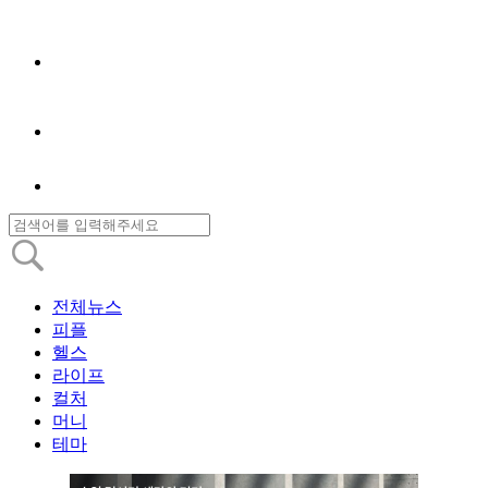
전체뉴스
피플
헬스
라이프
컬처
머니
테마