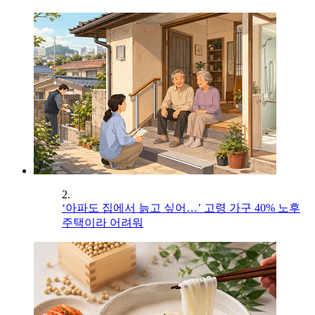
2.
‘아파도 집에서 늙고 싶어…’ 고령 가구 40% 노후
주택이라 어려워