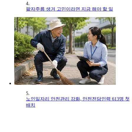
4.
팔자주름 생겨 고민이라면 지금 해야 할 일
5.
노인일자리 안전관리 강화, 안전전담인력 613명 첫
배치