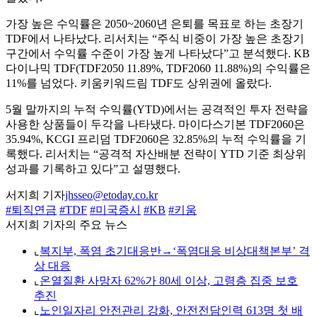
가장 높은 수익률은 2050~2060년 은퇴를 목표로 하는 초장기
TDF에서 나타났다. 리서치는 “주식 비중이 가장 높은 초장기
구간에서 수익률 수준이 가장 높게 나타났다”고 분석했다. KB
다이나믹 TDF(TDF2050 11.89%, TDF2060 11.88%)의 수익률은
11%를 넘었다. 키움키워드림 TDF도 상위권에 올랐다.
5월 말까지의 누적 수익률(YTD)에서는 공격적인 투자 전략을
사용한 상품들이 두각을 나타냈다. 마이다스기본 TDF2060은
35.94%, KCGI 프리덤 TDF2060은 32.85%의 누적 수익률을 기
록했다. 리서치는 “공격적 자산배분 전략이 YTD 기준 최상위
성과를 기록하고 있다”고 설명했다.
서지희 기자
jhsseo@etoday.co.kr
#퇴직연금
#TDF
#미국증시
#KB
#키움
서지희 기자의 주요 뉴스
⌞
복지부, 폭염 초기대응반→‘폭염대응 비상대책본부’ 격
상 대응
⌞
온열질환 사망자 62%가 80세 이상, 고령층 집중 보호
추진
⌞
노인일자리 안전관리 강화, 안전전담인력 613명 첫 배