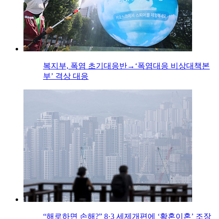
복지부, 폭염 초기대응반→‘폭염대응 비상대책본
부’ 격상 대응
“해로하면 손해?” 8·3 세제개편에 ‘황혼이혼’ 조장