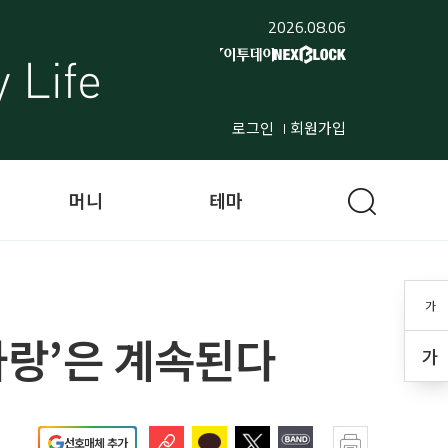
2026.08.06
로그인
회원가입
머니
테마
가
래자랑’은 계속된다
가
선호매체 추가