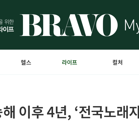
헬스
라이프
컬처
송해 이후 4년, ‘전국노