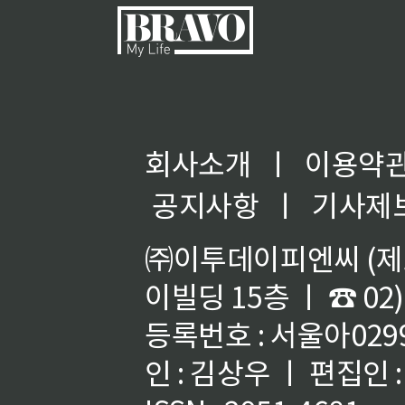
회사소개
ㅣ
이용약
공지사항
ㅣ
기사제
㈜이투데이피엔씨 (제호
이빌딩 15층 ㅣ ☎ 02)
등록번호 : 서울아02992
인 : 김상우 ㅣ 편집인