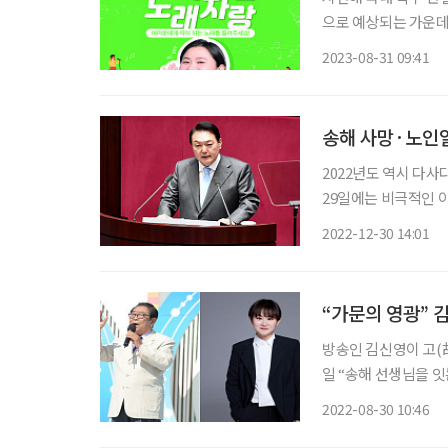
으로 예상되는 가운데
를 마련한다. 자생의
2023-08-31 09:41
받는다고 31일 밝혔다
송해 사망·노인일
2022년도 역시 다사
29일에는 비극적인 
관련 2022년 10대 뉴스를 꼽아봤다. ◇윤석열 대통령 
2022-12-30 14:01
10일 공식 취임했다.
“가문의 영광” 
방송인 김신영이 고(故)
일 “송해 선생님을 잇
16일 방송을 시작으로
2022-08-30 10:46
방송을 시작한 KBS