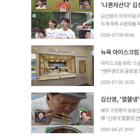
'나혼자산다' 김
김신영이 의외의 달리기 실력으로 놀라움
지개 하계 수련회를 떠난 무지개
산 달리기가 펼쳐졌다
2026-07-04 00:46
아이스크림 트럭 ‘스쿱
“밴루엔으로 글로벌 멀티 브랜드로 성장” 미국
출발한 프리미엄 아이
2026-07-02 16:33
진출지이자 미국 외 첫
배우 구성환이 방송인 김신영의 레시피
해 “신영아 열쫄냉 간단
상에는 전날 김신영이 
2026-06-27 19:47