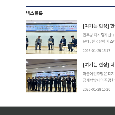
넥스블록
[여기는 현장] 
민주당 디지털자산 T
운데, 한국은행이 
통과를 주장했다. 지난 28일 김신영 한국은행 외환업무부장은 국회의원회관에서 열린 ‘스테
2026-01-29 15:17
이블코인 확산에 따른
(AML)
[여기는 현장] 
더불어민주당은 디지털
금세탁방지의 꼼꼼한 점검이 필요할 것이
규, 이주희 의원실은
2026-01-28 15:20