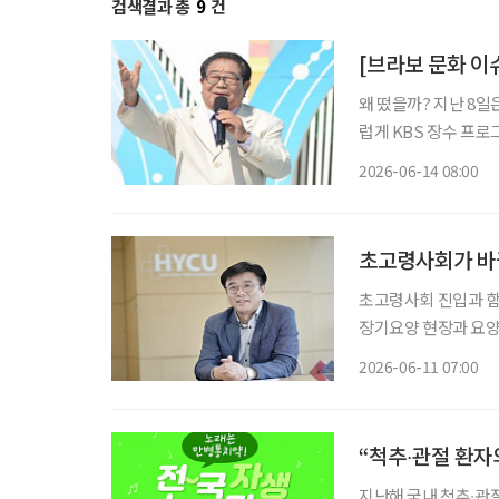
검색결과 총
9
건
[브라보 문화 이
왜 떴을까? 지난 8일
럽게 KBS 장수 프로
해의 별세 이후 김신영
2026-06-14 08:00
초고령사회가 바꾼
초고령사회 진입과 함
장기요양 현장과 요양
버대학교는 올해 3월 노
2026-06-11 07:00
버대학교 노인복지요
“척추∙관절 환자
지난해 국내 척추∙관절 