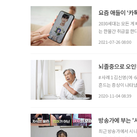
요즘 애들이 ‘카
2030세대는 모든 게
는 한물간 취급을 한다
녀, 혹은 회사의 막
2021-07-26 08:00
대(밀레니얼+Z세대)
뇌졸중으로 오인
# 사례 1 김신영(여·
흔드는 증상이 나타났
턴가 고개가 완전히 
2020-11-04 08:39
전되지 않았다. 잠을
방송가에 부는 '
최근 방송가에서 시니