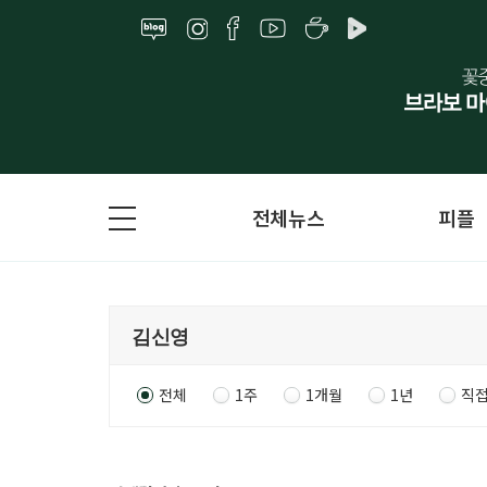
전체뉴스
피플
전체
1주
1개월
1년
직