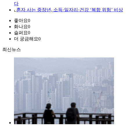
다
⌞
혼자 사는 중장년, 소득·일자리·건강 ‘복합 위험’ 비상
좋아요
0
화나요
0
슬퍼요
0
더 궁금해요
0
최신뉴스