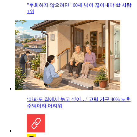
"후회하지 않으려면" 60세 넘어 끊어내야 할 사람
1위
‘아파도 집에서 늙고 싶어…’ 고령 가구 40% 노후
주택이라 어려워