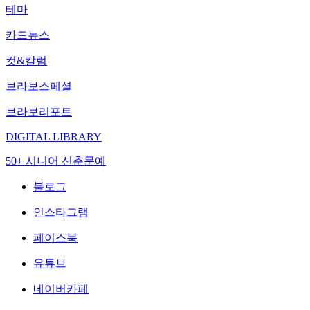
테마
카드뉴스
컷&칼럼
브라보스페셜
브라보리포트
DIGITAL LIBRARY
50+ 시니어 신춘문예
블로그
인스타그램
페이스북
유튜브
네이버카페