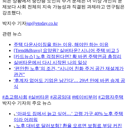
되는 상황에서 중산층 노인의 주거 문제는 더 이상 개인의 문
제보다 사회 전체의 지속 가능성과 직결된 과제라고 연구팀은
강조했다.
박지수 기자
jsp@etoday.co.kr
관련 뉴스
주택 다운사이징을 하는 이유, 해야만 하는 이유
[Trend&Bravo] 요양원? 실버타운? 시니어 주택 비교 5
[카드뉴스] 노후 걱정된다면? 확 바뀐 주택연금 총정리
실버타운에서 다시 시작된 나의 일상
‘편안한 노후’의 조건, “시니어 친화 주거 공간 재설계가
관건”
'후계자 없어도 기업은 남긴다'… 29년 만에 바뀐 승계 공
식
#초고령사회
#실버타운
#공공임대
#베이비부머
#고령자주택
박지수 기자의 주요 뉴스
⌞
‘아파도 집에서 늙고 싶어…’ 고령 가구 40% 노후 주택
이라 어려워
⌞
노후 대비로 달러보험? 환율 오르면 보험료 부담 커진