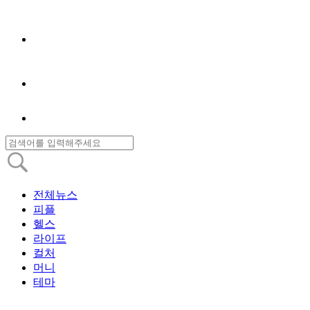
전체뉴스
피플
헬스
라이프
컬처
머니
테마