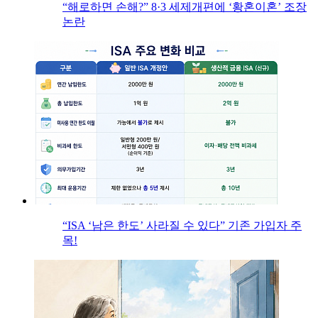
“해로하면 손해?” 8·3 세제개편에 ‘황혼이혼’ 조장
논란
“ISA ‘남은 한도’ 사라질 수 있다” 기존 가입자 주
목!