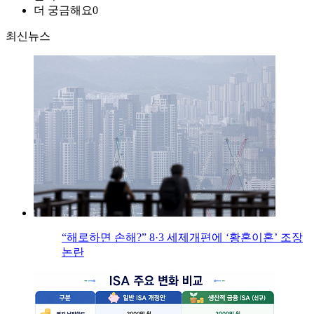
더 궁금해요
0
최신뉴스
“해로하면 손해?” 8·3 세제개편에 ‘황혼이혼’ 조장
논란