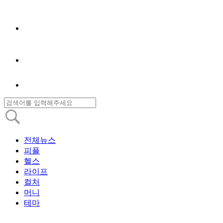
전체뉴스
피플
헬스
라이프
컬처
머니
테마