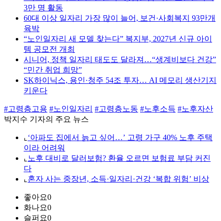
3만 명 활동
60대 이상 일자리 가장 많이 늘어, 보건·사회복지 93만개
육박
“노인일자리 새 모델 찾는다” 복지부, 2027년 신규 아이
템 공모전 개최
시니어, 정책 일자리 태도도 달라져…“생계비보다 건강”
“민간 취업 희망”
SK하이닉스, 용인·청주 54조 투자… AI 메모리 생산기지
키운다
#고령층고용
#노인일자리
#고령층노동
#노후소득
#노후자산
박지수 기자의 주요 뉴스
⌞
‘아파도 집에서 늙고 싶어…’ 고령 가구 40% 노후 주택
이라 어려워
⌞
노후 대비로 달러보험? 환율 오르면 보험료 부담 커진
다
⌞
혼자 사는 중장년, 소득·일자리·건강 ‘복합 위험’ 비상
좋아요
0
화나요
0
슬퍼요
0