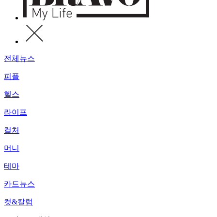
전체뉴스
피플
헬스
라이프
컬처
머니
테마
카드뉴스
컷&칼럼