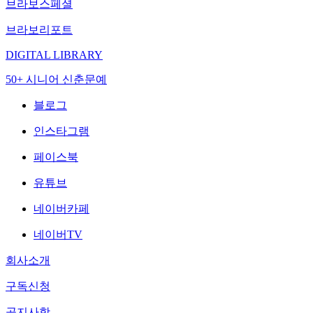
브라보스페셜
브라보리포트
DIGITAL LIBRARY
50+ 시니어 신춘문예
블로그
인스타그램
페이스북
유튜브
네이버카페
네이버TV
회사소개
구독신청
공지사항