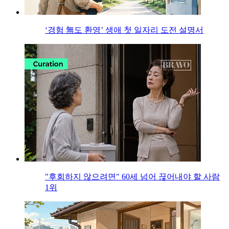
‘경험 無도 환영’ 생애 첫 일자리 도전 설명서
"후회하지 않으려면" 60세 넘어 끊어내야 할 사람
1위