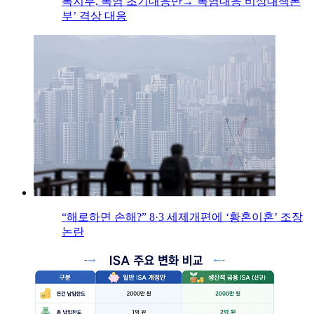
복지부, 폭염 초기대응반→‘폭염대응 비상대책본
부’ 격상 대응
“해로하면 손해?” 8·3 세제개편에 ‘황혼이혼’ 조장
논란