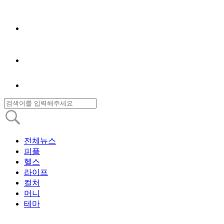
전체뉴스
피플
헬스
라이프
컬처
머니
테마