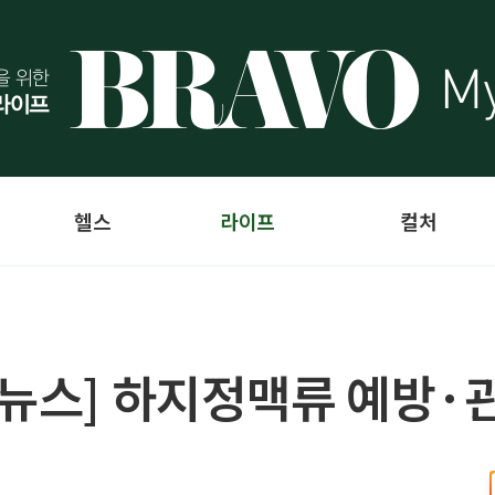
헬스
라이프
컬처
 뉴스] 하지정맥류 예방·