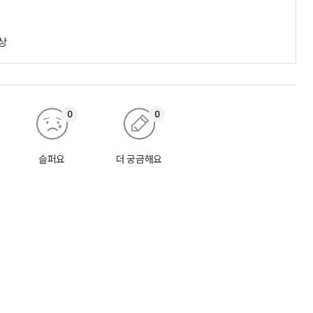
진
상
0
0
슬퍼요
더 궁금해요