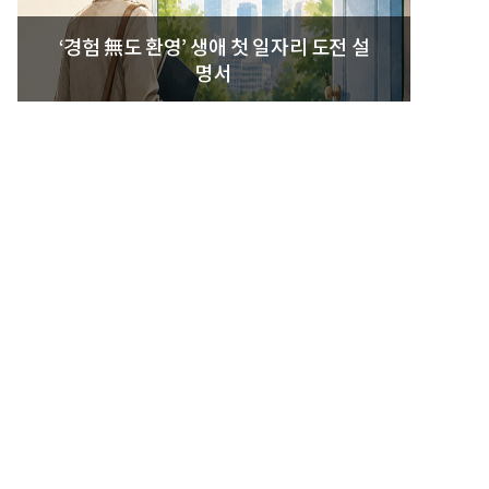
‘경험 無도 환영’ 생애 첫 일자리 도전 설
명서