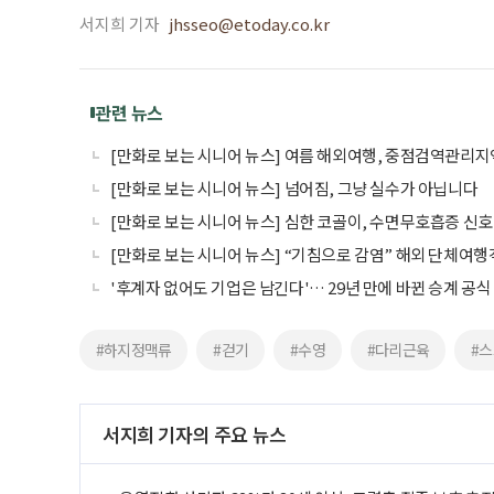
서지희 기자
jhsseo@etoday.co.kr
관련 뉴스
[만화로 보는 시니어 뉴스] 여름 해외여행, 중점검역관리
[만화로 보는 시니어 뉴스] 넘어짐, 그냥 실수가 아닙니다
[만화로 보는 시니어 뉴스] 심한 코골이, 수면무호흡증 신호
[만화로 보는 시니어 뉴스] “기침으로 감염” 해외 단체여
'후계자 없어도 기업은 남긴다'… 29년 만에 바뀐 승계 공식
#하지정맥류
#걷기
#수영
#다리근육
#
서지희 기자의 주요 뉴스