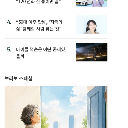
“120 전화 한 통이면 끝”
4.
“50대 이후 만남, ‘지금의
삶’ 함께할 사람 찾는 것”
5.
마이클 잭슨은 어떤 존재였
을까
브라보 스페셜