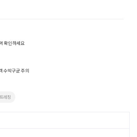
지역 확인하세요
행객 수막구균 주의
스트레칭