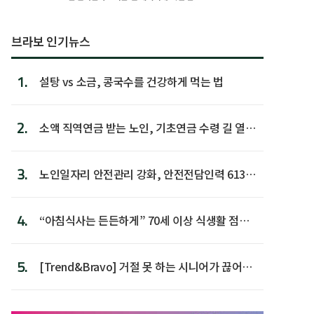
브라보 인기뉴스
1.
설탕 vs 소금, 콩국수를 건강하게 먹는 법
2.
소액 직역연금 받는 노인, 기초연금 수령 길 열린
다
3.
노인일자리 안전관리 강화, 안전전담인력 613명
첫 배치
4.
“아침식사는 든든하게” 70세 이상 식생활 점수
가장 높아
5.
[Trend&Bravo] 거절 못 하는 시니어가 끊어야
할 행동 5