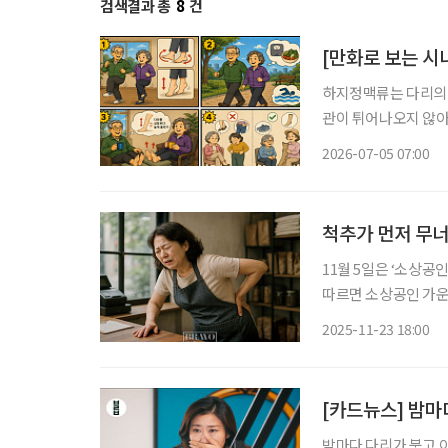
검색결과 총
8
건
[만화로 보는 시
하지정맥류는 다리의 
관이 튀어나오지 않아
중요합니다. 하지정맥류는 오래 서 있거나 앉아 있으면 다리가 무겁고 쉽게 피곤합니다. 다리
2026-07-05 07:00
가 붓거나 저리고, 찌
척추가 먼저 무
11월 5일은 ‘소상공
따르면 소상공인 가운데 
결과적으로 소상공인의 절반 이상이
2025-11-23 18:00
중을 차지했고, 숙박·
[카드뉴스] 밤마다
밤마다 다리가 붓고 아프