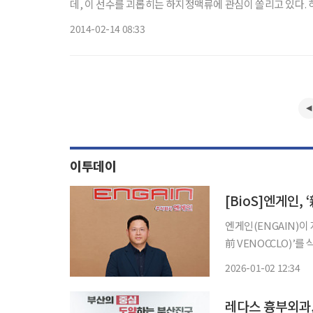
데, 이 선수를 괴롭히는 하지정맥류에 관심이 쏠리고 있다. 하지정맥류는 종아리의 정맥이 부풀어 올라 구불구불한 형태를 보인다.
대부분 
2014-02-14 08:33
이투데이
[BioS]엔게인,
엔게인(ENGAIN)이
前 VENOCCLO)
엔게인의 누베나는 N-부
2026-01-02 12:34
로 혈관을 폐색하는 