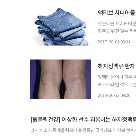
액티브 시니어를
청춘이란 꼬리표 때문
회춘을 위한 필수 품목이다. (다니엘 밀러·소피 우드워드 지음)이란 책
미로운 통계가 나온다
2017-09-01 09:04
100명의 옷차림을 
하지정맥류 환자 
정맥이 늘어나 피부 
40∼50대인 것으로 분석됐다. 건강보험심사평가원이 2009년부
심사 결정자료를 토대로
2014-06-13 09:20
각 23.4%, 27.
[원클릭건강] 이상화 선수 괴롭히는 하지정맥
러시아 소치 동계올림픽에 출전중인 국가대표 이상화 선수가