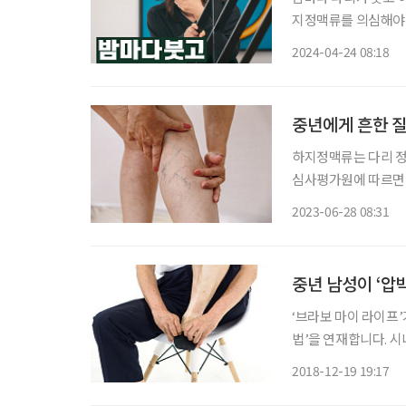
지정맥류를 의심해야 
정맥류는 중장년 여성
2024-04-24 08:18
지 않고 환자 수가 늘
중년에게 흔한 질
하지정맥류는 다리 정
심사평가원에 따르면, 
성이 전체 환자의 7
2023-06-28 08:31
에 대한 궁금증을 박
중년 남성이 ‘압
‘브라보 마이 라이프
법’을 연재합니다. 시
미있는 영상과 함께 
2018-12-19 19:17
습니다. 감수