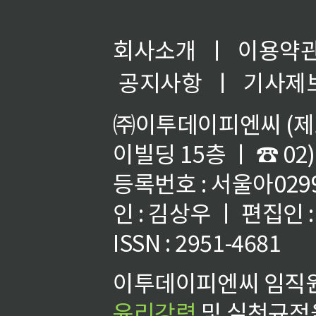
회사소개
ㅣ
이용약
공지사항
ㅣ
기사제
㈜이투데이피엔씨 (제호
이빌딩 15층 ㅣ ☎ 02)
등록번호 : 서울아02992
인 : 김상우 ㅣ 편집인
ISSN : 2951-4681
이투데이피엔씨 임직원
윤리강령
및 실천규정을