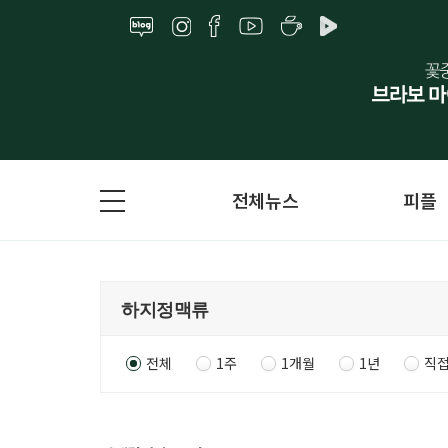
전체뉴스
피플
전체
1주
1개월
1년
직