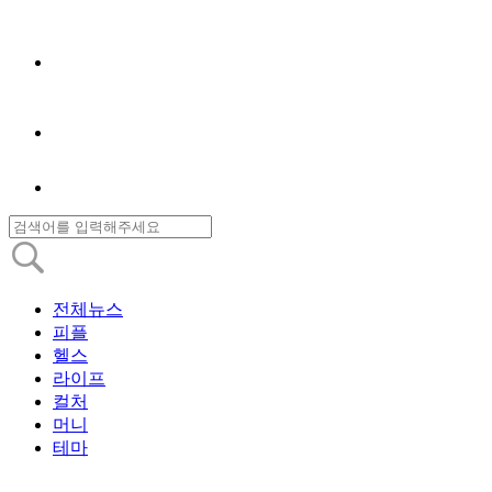
전체뉴스
피플
헬스
라이프
컬처
머니
테마