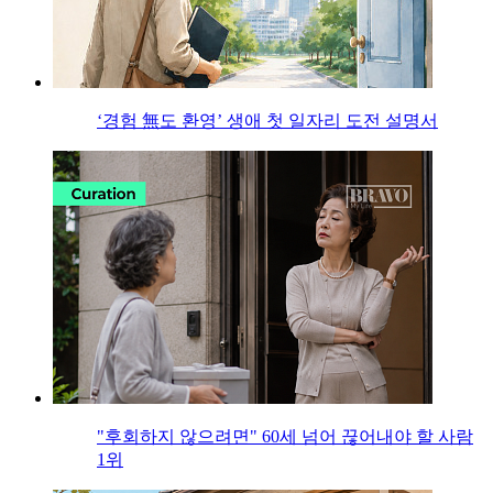
‘경험 無도 환영’ 생애 첫 일자리 도전 설명서
"후회하지 않으려면" 60세 넘어 끊어내야 할 사람
1위