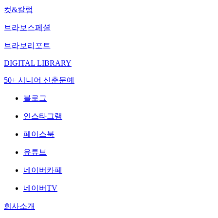
컷&칼럼
브라보스페셜
브라보리포트
DIGITAL LIBRARY
50+ 시니어 신춘문예
블로그
인스타그램
페이스북
유튜브
네이버카페
네이버TV
회사소개