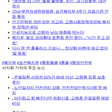
“생성형 AI 기반 ‘돌봄 플랫폼’ 추진” 과기정통부, 내년
착수
강남•부천자생한방병원, 보건복지부 4주기 의료기관 인
증 획득
인구전략위 개편 앞둔 저고위, 고령사회정책국장에 복지
부 정책관 부임
인공지능으로 고령자 낙상 예측해 막는다
복지부, 탈모 급여확대 토론회 추진 중단…“시간 두고 검
토”
다시 문 연 홈플러스 가보니… 정상화 바쁜데 재고 없어
'발 동동'
#복지부
#보건복지부
#통합돌봄
#통돌
#행정안전부
서지희 기자의 주요 뉴스
⌞
온열질환 사망자 62%가 80세 이상, 고령층 집중 보호
추진
⌞
노인일자리 안전관리 강화, 안전전담인력 613명 첫 배
치
⌞
어지럽고 힘 빠진다면 위험신호, 고령층 온열질환 예방
비상