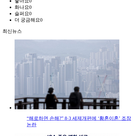
좋아요
0
화나요
0
슬퍼요
0
더 궁금해요
0
최신뉴스
“해로하면 손해?” 8·3 세제개편에 ‘황혼이혼’ 조장
논란