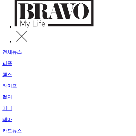
전체뉴스
피플
헬스
라이프
컬처
머니
테마
카드뉴스